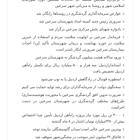
اسلامی شهر و روستا به میزبانی شهر سرعین
عوارض سرمایه‌گذاری گردشگری در روستاها رایگان شد
سروری رئیس جدید کمیته امداد شهرستان سرعین شد
یادواره شهدای بخش مرکزی سرعین برگزار شد
فرماندار سرعین بر اولویت سلامت مردم و استفاده از خیرین
سلامت در حوزه بهداشت و درمان شهرستان تأکید کرد/ احداث
بیمارستان سرعین ضرورتی انکار ناپذیر است
ورود سالانه هشت میلیون گردشگر به شهرستان سرعین
استانداراردبیل: سه هزار و ۵۰۰ میلیارد ریال برای تکمیل راه‌آهن
اردبیل تخصیص یافت
اسطوره فوتبال در زادگاهش اردبیل پا به توپ می‌شود
سخنگوی دولت: از سرمایه‌گذاران برای رشد تولید حمایت می کنیم
ضرورت تدوین افق گردشگری سرعین با محوریت هوشمندسازی/
طرح‌های مختلف گردشگری در شهرستان سرعین در دست
اجراست
۴۰۰۰ تن ریل مورد نیاز پروژه راه‌آهن اردبیل تأمین شد/ اختصاص
بیش از ۲۳۸۰میلیارد تومان اعتبار در ۸ ماه گذشته
ویترین سرعین خالی است؛میدان گاومیشگلی نیازمند توجه
قاچاق ۳۶ میلیون لیتر سوخت در مشگین‌شهر متوقف شد