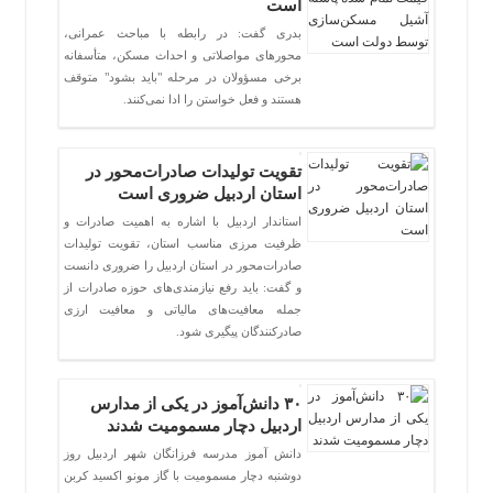
است
بدری گفت: در رابطه با مباحث عمرانی،
محورهای مواصلاتی و احداث مسکن، متأسفانه
برخی مسؤولان در مرحله "باید بشود" متوقف
هستند و فعل خواستن را ادا نمی‌کنند.
تقویت تولیدات صادرات‌محور در
استان اردبیل ضروری است
استاندار اردبیل با اشاره به اهمیت صادرات و
ظرفیت مرزی مناسب استان، تقویت تولیدات
صادرات‌محور در استان اردبیل را ضروری دانست
و گفت: باید رفع نیازمندی‌های حوزه صادرات از
جمله معافیت‌های مالیاتی و معافیت ارزی
صادرکنندگان پیگیری شود.
۳۰ دانش‌آموز در یکی از مدارس
اردبیل دچار مسمومیت شدند
دانش آموز مدرسه فرزانگان شهر اردبیل روز
دوشنبه دچار مسمومیت با گاز مونو اکسید کربن