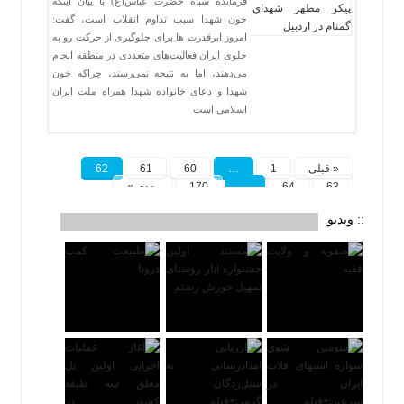
فرمانده سپاه حضرت عباس(ع) با بیان اینکه
خون شهدا سبب تداوم انقلاب است، گفت:
امروز ابرقدرت ها برای جلوگیری از حرکت رو به
جلوی ایران فعالیت‌های متعددی در منطقه انجام
می‌دهند، اما به نتیجه نمی‌رسند، چراکه خون
شهدا و دعای خانواده شهدا همراه ملت ایران
اسلامی است
« قبلی
1
…
60
61
62
63
64
…
170
بعدی »
:: ویدیو