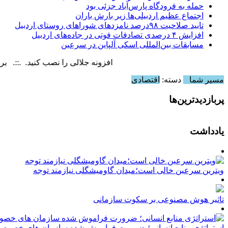
حمله به فرودگاه پارس‌‌آباد جزئی بود
اجتماع عظیم اردبیلی‌ها زیر بارش باران
تایید صلاحیت ۹۸درصد نامزدهای شوراهای روستای اردبیل
افزایش ۴ درصدی تصادفات فوتی در جاده‌های اردبیل
مسابقات بین‌المللی اسکی آلپاین در سرعین
افزونه جلالی را نصب کنید. .::. برابر با : ursday, 6 August , 2026
مسیر شما
دسته:
اقتصادی
پربازدیدترین‌ها
یادداشت
ویترین سرعین خالی است؛میدان گاومیشگلی نیازمند توجه
تاثیر هوش مصنوعی بر سکوت سازمانی
استراتژی منابع انسانی؛ ضرورت فراموش شده سازمان های خصوصی