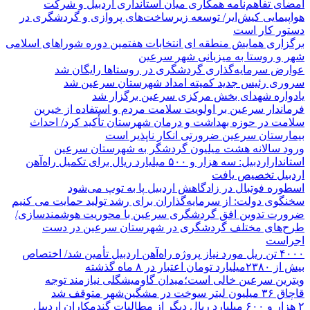
امضای تفاهم‌نامه همکاری میان استانداری اردبیل و شرکت
هواپیمایی کیش‌ایر/ توسعه زیرساخت‌های پروازی و گردشگری در
دستور کار است
برگزاری همایش منطقه ای انتخابات هفتمین دوره شوراهای اسلامی
شهر و روستا به میزبانی شهر سرعین
عوارض سرمایه‌گذاری گردشگری در روستاها رایگان شد
سروری رئیس جدید کمیته امداد شهرستان سرعین شد
یادواره شهدای بخش مرکزی سرعین برگزار شد
فرماندار سرعین بر اولویت سلامت مردم و استفاده از خیرین
سلامت در حوزه بهداشت و درمان شهرستان تأکید کرد/ احداث
بیمارستان سرعین ضرورتی انکار ناپذیر است
ورود سالانه هشت میلیون گردشگر به شهرستان سرعین
استانداراردبیل: سه هزار و ۵۰۰ میلیارد ریال برای تکمیل راه‌آهن
اردبیل تخصیص یافت
اسطوره فوتبال در زادگاهش اردبیل پا به توپ می‌شود
سخنگوی دولت: از سرمایه‌گذاران برای رشد تولید حمایت می کنیم
ضرورت تدوین افق گردشگری سرعین با محوریت هوشمندسازی/
طرح‌های مختلف گردشگری در شهرستان سرعین در دست
اجراست
۴۰۰۰ تن ریل مورد نیاز پروژه راه‌آهن اردبیل تأمین شد/ اختصاص
بیش از ۲۳۸۰میلیارد تومان اعتبار در ۸ ماه گذشته
ویترین سرعین خالی است؛میدان گاومیشگلی نیازمند توجه
قاچاق ۳۶ میلیون لیتر سوخت در مشگین‌شهر متوقف شد
۲ هزار و ۶۰۰‌ میلیارد ریال دیگر از مطالبات گندمکاران اردبیل