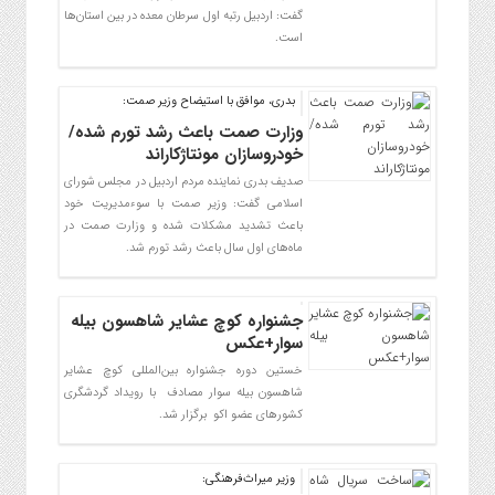
گفت: اردبیل رتبه اول سرطان معده در بین استان‌ها
است.
بدری، موافق با استیضاح وزیر صمت:
وزارت صمت باعث رشد تورم شده/
خودروسازان مونتاژکاراند
صدیف بدری نماینده مردم اردبیل در مجلس شورای
اسلامی گفت: وزیر صمت با سوءمدیریت خود
باعث تشدید مشکلات شده و وزارت صمت در
ماه‌های اول سال باعث رشد تورم شد.
جشنواره کوچ عشایر شاهسون بیله
سوار+عکس
خستین دوره جشنواره بین‌المللی کوچ عشایر
شاهسون بیله سوار مصادف با رویداد گردشگری
کشورهای عضو اکو برگزار شد.
وزیر میراث‌فرهنگی: