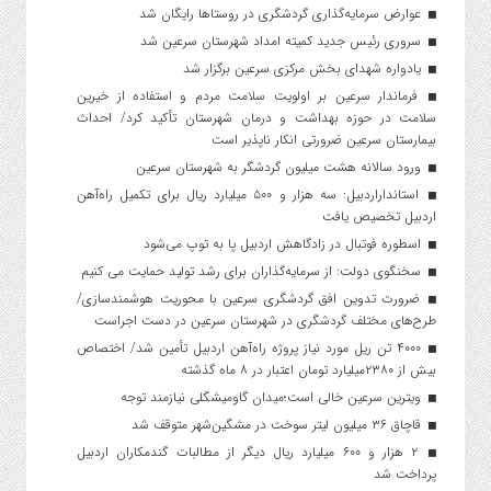
عوارض سرمایه‌گذاری گردشگری در روستاها رایگان شد
سروری رئیس جدید کمیته امداد شهرستان سرعین شد
یادواره شهدای بخش مرکزی سرعین برگزار شد
فرماندار سرعین بر اولویت سلامت مردم و استفاده از خیرین
سلامت در حوزه بهداشت و درمان شهرستان تأکید کرد/ احداث
بیمارستان سرعین ضرورتی انکار ناپذیر است
ورود سالانه هشت میلیون گردشگر به شهرستان سرعین
استانداراردبیل: سه هزار و ۵۰۰ میلیارد ریال برای تکمیل راه‌آهن
اردبیل تخصیص یافت
اسطوره فوتبال در زادگاهش اردبیل پا به توپ می‌شود
سخنگوی دولت: از سرمایه‌گذاران برای رشد تولید حمایت می کنیم
ضرورت تدوین افق گردشگری سرعین با محوریت هوشمندسازی/
طرح‌های مختلف گردشگری در شهرستان سرعین در دست اجراست
۴۰۰۰ تن ریل مورد نیاز پروژه راه‌آهن اردبیل تأمین شد/ اختصاص
بیش از ۲۳۸۰میلیارد تومان اعتبار در ۸ ماه گذشته
ویترین سرعین خالی است؛میدان گاومیشگلی نیازمند توجه
قاچاق ۳۶ میلیون لیتر سوخت در مشگین‌شهر متوقف شد
۲ هزار و ۶۰۰‌ میلیارد ریال دیگر از مطالبات گندمکاران اردبیل
پرداخت شد