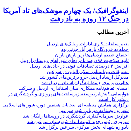
اینفوگرافیک/ یک چهارم موشک‌های تاد آمریکا
در جنگ ۱۲ روزه به باد رفت
آخرین مطالب
تغییر ساعات کاری ادارات و بانک‌های اردبیل
حمله به فرودگاه پارس‌‌آباد جزئی بود
اجتماع عظیم اردبیلی‌ها زیر بارش باران
تایید صلاحیت ۹۸درصد نامزدهای شوراهای روستای اردبیل
افزایش ۴ درصدی تصادفات فوتی در جاده‌های اردبیل
مسابقات بین‌المللی اسکی آلپاین در سرعین
مدیرکل ارشاد اردبیل جزو برترین‌های کشور شد
عالی دبیر مجمع مطالبه‌گران استان اردبیل شد
امضای تفاهم‌نامه همکاری میان استانداری اردبیل و شرکت
هواپیمایی کیش‌ایر/ توسعه زیرساخت‌های پروازی و گردشگری در
دستور کار است
برگزاری همایش منطقه ای انتخابات هفتمین دوره شوراهای اسلامی
شهر و روستا به میزبانی شهر سرعین
عوارض سرمایه‌گذاری گردشگری در روستاها رایگان شد
سروری رئیس جدید کمیته امداد شهرستان سرعین شد
یادواره شهدای بخش مرکزی سرعین برگزار شد