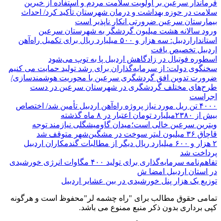
فرماندار سرعین بر اولویت سلامت مردم و استفاده از خیرین
سلامت در حوزه بهداشت و درمان شهرستان تأکید کرد/ احداث
بیمارستان سرعین ضرورتی انکار ناپذیر است
ورود سالانه هشت میلیون گردشگر به شهرستان سرعین
استانداراردبیل: سه هزار و ۵۰۰ میلیارد ریال برای تکمیل راه‌آهن
اردبیل تخصیص یافت
اسطوره فوتبال در زادگاهش اردبیل پا به توپ می‌شود
سخنگوی دولت: از سرمایه‌گذاران برای رشد تولید حمایت می کنیم
ضرورت تدوین افق گردشگری سرعین با محوریت هوشمندسازی/
طرح‌های مختلف گردشگری در شهرستان سرعین در دست
اجراست
۴۰۰۰ تن ریل مورد نیاز پروژه راه‌آهن اردبیل تأمین شد/ اختصاص
بیش از ۲۳۸۰میلیارد تومان اعتبار در ۸ ماه گذشته
ویترین سرعین خالی است؛میدان گاومیشگلی نیازمند توجه
قاچاق ۳۶ میلیون لیتر سوخت در مشگین‌شهر متوقف شد
۲ هزار و ۶۰۰‌ میلیارد ریال دیگر از مطالبات گندمکاران اردبیل
پرداخت شد
تفاهم‌نامه سرمایه‌گذاری برای تولید ۴۰۰ مگاوات انرژی خورشیدی
در استان اردبیل امضا ش
توزیع یک هزار پنل خورشیدی در بین عشایر اردبیل
تمامی حقوق مطالب برای "راه چشمه لر"محفوظ است و هرگونه
کپی برداری بدون ذکر منبع ممنوع می باشد.