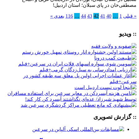
مصطفی‌خان در پای سبلان؛ استان اردبیل!
« قبلی
1
…
40
41
42
43
44
…
116
بعدی »
:: ویدیو
:: گزارش تصویری