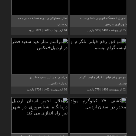
تحویل ۲ دستگاه اتوبوس خط واحد به
تعلل مسئولان و تدوام تصادفات در جاده
شهرداری سرعین...
ارجستان...
05 اردیبهشت 1402 | 983 بازدید
04 اردیبهشت 1402 | 829 بازدید
موافق رفع فیلتر تلگرام و اینستاگرام
مراسم نماز عید سعید فطر در
نیستم...
اردبیل+عکس...
02 اردیبهشت 1402 | 775 بازدید
02 اردیبهشت 1402 | 1726 بازدید