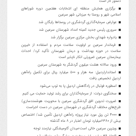
دستور کار است
برگزاری همایش منطقه ای انتخابات هفتمین دوره شوراهای
اسلامی شهر و روستا به میزبانی شهر سرعین
عوارض سرمایه‌گذاری گردشگری در روستاها رایگان شد
سروری رئیس جدید کمیته امداد شهرستان سرعین شد
یادواره شهدای بخش مرکزی سرعین برگزار شد
فرماندار سرعین بر اولویت سلامت مردم و استفاده از خیرین
سلامت در حوزه بهداشت و درمان شهرستان تأکید کرد/ احداث
بیمارستان سرعین ضرورتی انکار ناپذیر است
ورود سالانه هشت میلیون گردشگر به شهرستان سرعین
استانداراردبیل: سه هزار و ۵۰۰ میلیارد ریال برای تکمیل راه‌آهن
اردبیل تخصیص یافت
اسطوره فوتبال در زادگاهش اردبیل پا به توپ می‌شود
سخنگوی دولت: از سرمایه‌گذاران برای رشد تولید حمایت می کنیم
ضرورت تدوین افق گردشگری سرعین با محوریت هوشمندسازی/
طرح‌های مختلف گردشگری در شهرستان سرعین در دست اجراست
۴۰۰۰ تن ریل مورد نیاز پروژه راه‌آهن اردبیل تأمین شد/ اختصاص
بیش از ۲۳۸۰میلیارد تومان اعتبار در ۸ ماه گذشته
ویترین سرعین خالی است؛میدان گاومیشگلی نیازمند توجه
قاچاق ۳۶ میلیون لیتر سوخت در مشگین‌شهر متوقف شد