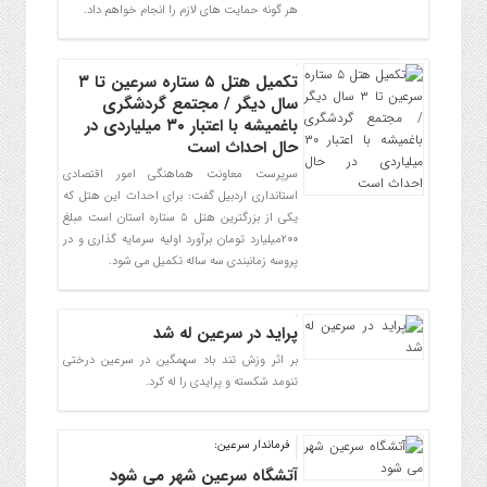
هر گونه حمایت های لازم را انجام خواهم داد.
تکمیل هتل ۵ ستاره سرعین تا ۳
سال دیگر / مجتمع گردشگری
باغمیشه با اعتبار ۳۰ میلیاردی در
حال احداث است
سرپرست معاونت هماهنگی امور اقتصادی
استانداری اردبیل گفت: برای احداث این هتل که
یکی از بزرگترین هتل ۵ ستاره استان است مبلغ
۲۰۰میلیارد تومان برآورد اولیه سرمایه گذاری و در
پروسه زمانبندی سه ساله تکمیل می شود.
پراید در سرعین له شد
بر اثر وزش تند باد سهمگین در سرعین درختی
تنومد شکسته و پرایدی را له کرد.
فرماندار سرعین:
آتشگاه سرعین شهر می شود