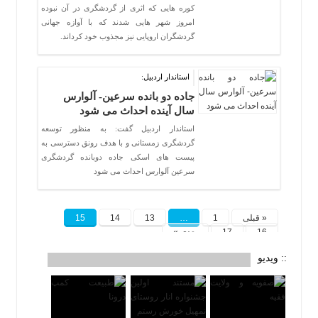
کوره هایی که اثری از گردشگری در آن نبوده
امروز شهر هایی شدند که با آوازه جهانی
گردشگران اروپایی نیز مجذوب خود کرداند.
استاندار اردبیل:
جاده دو بانده سرعین- آلوارس
سال آینده احداث می شود
استاندار اردبیل گفت: به منظور توسعه
گردشگری زمستانی و با هدف رونق دسترسی به
پیست های اسکی جاده دوبانده گردشگری
سرعین آلوارس احداث می شود
« قبلی
1
…
13
14
15
16
17
بعدی »
:: ویدیو