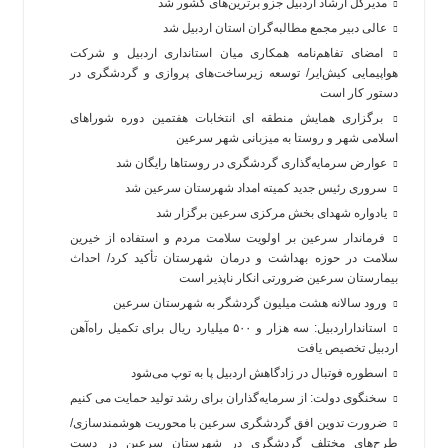
مدیرکل ارشاد اردبیل جزو برترین‌های کشور شد
عالی دبیر مجمع مطالبه‌گران استان اردبیل شد
امضای تفاهم‌نامه همکاری میان استانداری اردبیل و شرکت
هواپیمایی کیش‌ایر/ توسعه زیرساخت‌های پروازی و گردشگری در
دستور کار است
برگزاری همایش منطقه ای انتخابات هفتمین دوره شوراهای
اسلامی شهر و روستا به میزبانی شهر سرعین
عوارض سرمایه‌گذاری گردشگری در روستاها رایگان شد
سروری رئیس جدید کمیته امداد شهرستان سرعین شد
یادواره شهدای بخش مرکزی سرعین برگزار شد
فرماندار سرعین بر اولویت سلامت مردم و استفاده از خیرین
سلامت در حوزه بهداشت و درمان شهرستان تأکید کرد/ احداث
بیمارستان سرعین ضرورتی انکار ناپذیر است
ورود سالانه هشت میلیون گردشگر به شهرستان سرعین
استانداراردبیل: سه هزار و ۵۰۰ میلیارد ریال برای تکمیل راه‌آهن
اردبیل تخصیص یافت
اسطوره فوتبال در زادگاهش اردبیل پا به توپ می‌شود
سخنگوی دولت: از سرمایه‌گذاران برای رشد تولید حمایت می کنیم
ضرورت تدوین افق گردشگری سرعین با محوریت هوشمندسازی/
طرح‌های مختلف گردشگری در شهرستان سرعین در دست