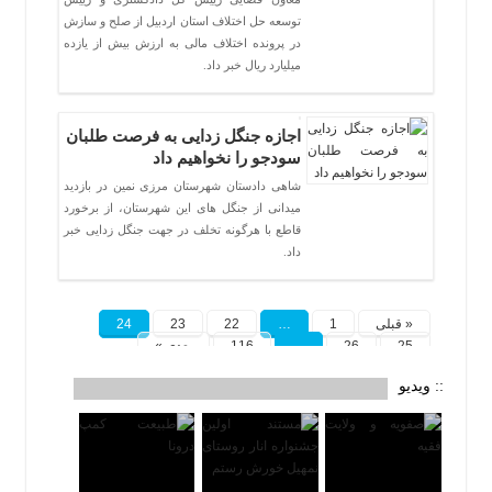
توسعه حل اختلاف استان اردبیل از صلح و سازش
در پرونده اختلاف مالی به ارزش بیش از یازده
میلیارد ریال خبر داد.
اجازه جنگل زدایی به فرصت طلبان
سودجو را نخواهیم داد
شاهی دادستان شهرستان مرزی نمین در بازدید
میدانی از جنگل های این شهرستان، از برخورد
قاطع با هرگونه تخلف در جهت جنگل زدایی خبر
داد.
« قبلی
1
…
22
23
24
25
26
…
116
بعدی »
:: ویدیو