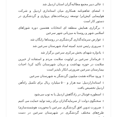
عالی دبیر مجمع مطالبه‌گران استان اردبیل شد
امضای تفاهم‌نامه همکاری میان استانداری اردبیل و شرکت
هواپیمایی کیش‌ایر/ توسعه زیرساخت‌های پروازی و گردشگری در
دستور کار است
برگزاری همایش منطقه ای انتخابات هفتمین دوره شوراهای
اسلامی شهر و روستا به میزبانی شهر سرعین
عوارض سرمایه‌گذاری گردشگری در روستاها رایگان شد
سروری رئیس جدید کمیته امداد شهرستان سرعین شد
یادواره شهدای بخش مرکزی سرعین برگزار شد
فرماندار سرعین بر اولویت سلامت مردم و استفاده از خیرین
سلامت در حوزه بهداشت و درمان شهرستان تأکید کرد/ احداث
بیمارستان سرعین ضرورتی انکار ناپذیر است
ورود سالانه هشت میلیون گردشگر به شهرستان سرعین
استانداراردبیل: سه هزار و ۵۰۰ میلیارد ریال برای تکمیل راه‌آهن
اردبیل تخصیص یافت
اسطوره فوتبال در زادگاهش اردبیل پا به توپ می‌شود
سخنگوی دولت: از سرمایه‌گذاران برای رشد تولید حمایت می کنیم
ضرورت تدوین افق گردشگری سرعین با محوریت هوشمندسازی/
طرح‌های مختلف گردشگری در شهرستان سرعین در دست