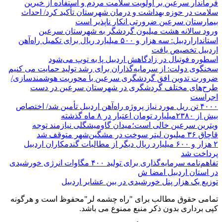
فرماندار سرعین بر اولویت سلامت مردم و استفاده از خیرین
سلامت در حوزه بهداشت و درمان شهرستان تأکید کرد/ احداث
بیمارستان سرعین ضرورتی انکار ناپذیر است
ورود سالانه هشت میلیون گردشگر به شهرستان سرعین
استانداراردبیل: سه هزار و ۵۰۰ میلیارد ریال برای تکمیل راه‌آهن
اردبیل تخصیص یافت
اسطوره فوتبال در زادگاهش اردبیل پا به توپ می‌شود
سخنگوی دولت: از سرمایه‌گذاران برای رشد تولید حمایت می کنیم
ضرورت تدوین افق گردشگری سرعین با محوریت هوشمندسازی/
طرح‌های مختلف گردشگری در شهرستان سرعین در دست
اجراست
۴۰۰۰ تن ریل مورد نیاز پروژه راه‌آهن اردبیل تأمین شد/ اختصاص
بیش از ۲۳۸۰میلیارد تومان اعتبار در ۸ ماه گذشته
ویترین سرعین خالی است؛میدان گاومیشگلی نیازمند توجه
قاچاق ۳۶ میلیون لیتر سوخت در مشگین‌شهر متوقف شد
۲ هزار و ۶۰۰‌ میلیارد ریال دیگر از مطالبات گندمکاران اردبیل
پرداخت شد
تفاهم‌نامه سرمایه‌گذاری برای تولید ۴۰۰ مگاوات انرژی خورشیدی
در استان اردبیل امضا ش
توزیع یک هزار پنل خورشیدی در بین عشایر اردبیل
تمامی حقوق مطالب برای "راه چشمه لر"محفوظ است و هرگونه
کپی برداری بدون ذکر منبع ممنوع می باشد.