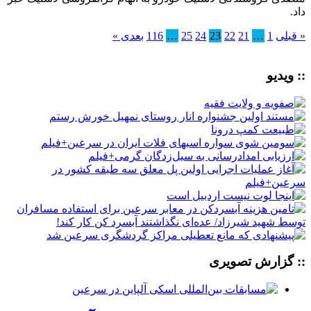
داد.
« قبلی
1
…
21
22
23
24
25
…
116
بعدی »
:: ویدیو
:: گزارش تصویری