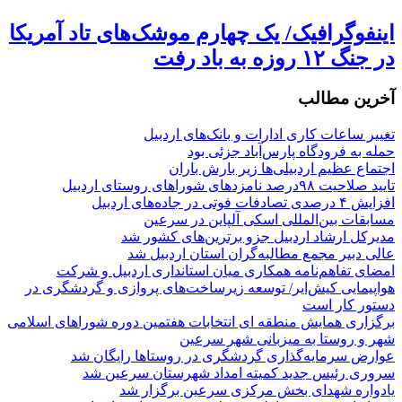
اینفوگرافیک/ یک چهارم موشک‌های تاد آمریکا
در جنگ ۱۲ روزه به باد رفت
آخرین مطالب
تغییر ساعات کاری ادارات و بانک‌های اردبیل
حمله به فرودگاه پارس‌‌آباد جزئی بود
اجتماع عظیم اردبیلی‌ها زیر بارش باران
تایید صلاحیت ۹۸درصد نامزدهای شوراهای روستای اردبیل
افزایش ۴ درصدی تصادفات فوتی در جاده‌های اردبیل
مسابقات بین‌المللی اسکی آلپاین در سرعین
مدیرکل ارشاد اردبیل جزو برترین‌های کشور شد
عالی دبیر مجمع مطالبه‌گران استان اردبیل شد
امضای تفاهم‌نامه همکاری میان استانداری اردبیل و شرکت
هواپیمایی کیش‌ایر/ توسعه زیرساخت‌های پروازی و گردشگری در
دستور کار است
برگزاری همایش منطقه ای انتخابات هفتمین دوره شوراهای اسلامی
شهر و روستا به میزبانی شهر سرعین
عوارض سرمایه‌گذاری گردشگری در روستاها رایگان شد
سروری رئیس جدید کمیته امداد شهرستان سرعین شد
یادواره شهدای بخش مرکزی سرعین برگزار شد