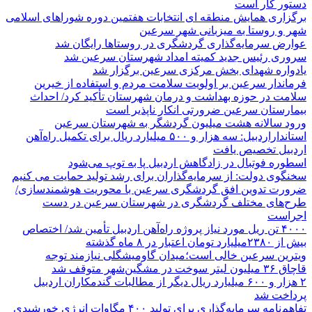
دستور کار است
برگزاری همایش منطقه ای انتخابات هفتمین دوره شوراهای اسلامی
شهر و روستا به میزبانی شهر سرعین
عوارض سرمایه‌گذاری گردشگری در روستاها رایگان شد
سروری رئیس جدید کمیته امداد شهرستان سرعین شد
یادواره شهدای بخش مرکزی سرعین برگزار شد
فرماندار سرعین بر اولویت سلامت مردم و استفاده از خیرین
سلامت در حوزه بهداشت و درمان شهرستان تأکید کرد/ احداث
بیمارستان سرعین ضرورتی انکار ناپذیر است
ورود سالانه هشت میلیون گردشگر به شهرستان سرعین
استانداراردبیل: سه هزار و ۵۰۰ میلیارد ریال برای تکمیل راه‌آهن
اردبیل تخصیص یافت
اسطوره فوتبال در زادگاهش اردبیل پا به توپ می‌شود
سخنگوی دولت: از سرمایه‌گذاران برای رشد تولید حمایت می کنیم
ضرورت تدوین افق گردشگری سرعین با محوریت هوشمندسازی/
طرح‌های مختلف گردشگری در شهرستان سرعین در دست
اجراست
۴۰۰۰ تن ریل مورد نیاز پروژه راه‌آهن اردبیل تأمین شد/ اختصاص
بیش از ۲۳۸۰میلیارد تومان اعتبار در ۸ ماه گذشته
ویترین سرعین خالی است؛میدان گاومیشگلی نیازمند توجه
قاچاق ۳۶ میلیون لیتر سوخت در مشگین‌شهر متوقف شد
۲ هزار و ۶۰۰‌ میلیارد ریال دیگر از مطالبات گندمکاران اردبیل
پرداخت شد
تفاهم‌نامه سرمایه‌گذاری برای تولید ۴۰۰ مگاوات انرژی خورشیدی