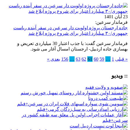
23 آبان 1401
فرماندار سرعین:
جاده ارجستان پروژه اولویت دار سرعین در سفر آینده ریاست
جمهوری/۳۰ میلیارد اعتبار برای شروع پروژه ابلاغ شد
فرماندار سرعین گفت: با جذب اعتبار 30 میلیاردی تعریض و
بهسازی جاده اردبیل- ارجستان امسال آغار می شود.
« قبلی
1
…
59
60
61
62
63
…
156
بعدی »
:: ویدیو