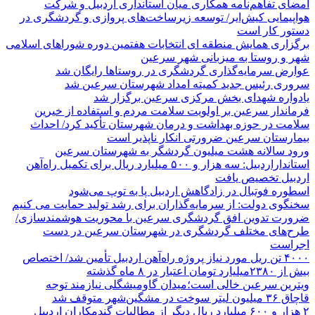
امضای تفاهم‌نامه همکاری میان استانداری اردبیل و شرکت
هواپیمایی کیش‌ایر/ توسعه زیرساخت‌های پروازی و گردشگری در
دستور کار است
برگزاری همایش منطقه ای انتخابات هفتمین دوره شوراهای اسلامی
شهر و روستا به میزبانی شهر سرعین
عوارض سرمایه‌گذاری گردشگری در روستاها رایگان شد
سروری رئیس جدید کمیته امداد شهرستان سرعین شد
یادواره شهدای بخش مرکزی سرعین برگزار شد
فرماندار سرعین بر اولویت سلامت مردم و استفاده از خیرین
سلامت در حوزه بهداشت و درمان شهرستان تأکید کرد/ احداث
بیمارستان سرعین ضرورتی انکار ناپذیر است
ورود سالانه هشت میلیون گردشگر به شهرستان سرعین
استانداراردبیل: سه هزار و ۵۰۰ میلیارد ریال برای تکمیل راه‌آهن
اردبیل تخصیص یافت
اسطوره فوتبال در زادگاهش اردبیل پا به توپ می‌شود
سخنگوی دولت: از سرمایه‌گذاران برای رشد تولید حمایت می کنیم
ضرورت تدوین افق گردشگری سرعین با محوریت هوشمندسازی/
طرح‌های مختلف گردشگری در شهرستان سرعین در دست
اجراست
۴۰۰۰ تن ریل مورد نیاز پروژه راه‌آهن اردبیل تأمین شد/ اختصاص
بیش از ۲۳۸۰میلیارد تومان اعتبار در ۸ ماه گذشته
ویترین سرعین خالی است؛میدان گاومیشگلی نیازمند توجه
قاچاق ۳۶ میلیون لیتر سوخت در مشگین‌شهر متوقف شد
۲ هزار و ۶۰۰‌ میلیارد ریال دیگر از مطالبات گندمکاران اردبیل