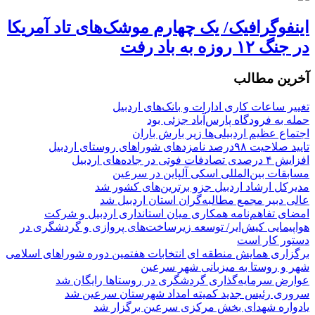
اینفوگرافیک/ یک چهارم موشک‌های تاد آمریکا
در جنگ ۱۲ روزه به باد رفت
آخرین مطالب
تغییر ساعات کاری ادارات و بانک‌های اردبیل
حمله به فرودگاه پارس‌‌آباد جزئی بود
اجتماع عظیم اردبیلی‌ها زیر بارش باران
تایید صلاحیت ۹۸درصد نامزدهای شوراهای روستای اردبیل
افزایش ۴ درصدی تصادفات فوتی در جاده‌های اردبیل
مسابقات بین‌المللی اسکی آلپاین در سرعین
مدیرکل ارشاد اردبیل جزو برترین‌های کشور شد
عالی دبیر مجمع مطالبه‌گران استان اردبیل شد
امضای تفاهم‌نامه همکاری میان استانداری اردبیل و شرکت
هواپیمایی کیش‌ایر/ توسعه زیرساخت‌های پروازی و گردشگری در
دستور کار است
برگزاری همایش منطقه ای انتخابات هفتمین دوره شوراهای اسلامی
شهر و روستا به میزبانی شهر سرعین
عوارض سرمایه‌گذاری گردشگری در روستاها رایگان شد
سروری رئیس جدید کمیته امداد شهرستان سرعین شد
یادواره شهدای بخش مرکزی سرعین برگزار شد