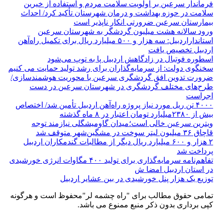
فرماندار سرعین بر اولویت سلامت مردم و استفاده از خیرین
سلامت در حوزه بهداشت و درمان شهرستان تأکید کرد/ احداث
بیمارستان سرعین ضرورتی انکار ناپذیر است
ورود سالانه هشت میلیون گردشگر به شهرستان سرعین
استانداراردبیل: سه هزار و ۵۰۰ میلیارد ریال برای تکمیل راه‌آهن
اردبیل تخصیص یافت
اسطوره فوتبال در زادگاهش اردبیل پا به توپ می‌شود
سخنگوی دولت: از سرمایه‌گذاران برای رشد تولید حمایت می کنیم
ضرورت تدوین افق گردشگری سرعین با محوریت هوشمندسازی/
طرح‌های مختلف گردشگری در شهرستان سرعین در دست
اجراست
۴۰۰۰ تن ریل مورد نیاز پروژه راه‌آهن اردبیل تأمین شد/ اختصاص
بیش از ۲۳۸۰میلیارد تومان اعتبار در ۸ ماه گذشته
ویترین سرعین خالی است؛میدان گاومیشگلی نیازمند توجه
قاچاق ۳۶ میلیون لیتر سوخت در مشگین‌شهر متوقف شد
۲ هزار و ۶۰۰‌ میلیارد ریال دیگر از مطالبات گندمکاران اردبیل
پرداخت شد
تفاهم‌نامه سرمایه‌گذاری برای تولید ۴۰۰ مگاوات انرژی خورشیدی
در استان اردبیل امضا ش
توزیع یک هزار پنل خورشیدی در بین عشایر اردبیل
تمامی حقوق مطالب برای "راه چشمه لر"محفوظ است و هرگونه
کپی برداری بدون ذکر منبع ممنوع می باشد.