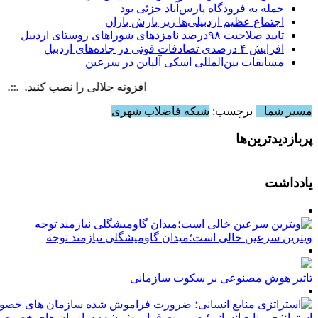
حمله به فرودگاه پارس‌‌آباد جزئی بود
اجتماع عظیم اردبیلی‌ها زیر بارش باران
تایید صلاحیت ۹۸درصد نامزدهای شوراهای روستای اردبیل
افزایش ۴ درصدی تصادفات فوتی در جاده‌های اردبیل
مسابقات بین‌المللی اسکی آلپاین در سرعین
افزونه جلالی را نصب کنید. .::. برابر با : ay, 8 August , 2026
مسیر شما
برچسب:
شبکه فاضلاب شهری
پربازدیدترین‌ها
یادداشت
ویترین سرعین خالی است؛میدان گاومیشگلی نیازمند توجه
تاثیر هوش مصنوعی بر سکوت سازمانی
استراتژی منابع انسانی؛ ضرورت فراموش شده سازمان های خصوصی