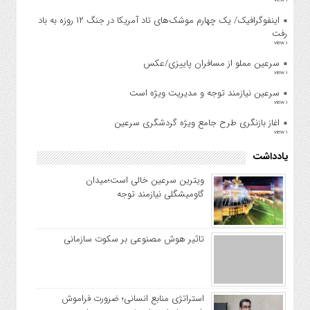
1 view
اینفوگرافیک/ یک چهارم موشک‌های تاد آمریکا در جنگ ۱۲ روزه به باد
رفت
1 view
سرعین مملو از مسافران پاییزی/عکس
1 view
سرعین نیازمند توجه و مدیریت ویژه است
1 view
اغاز بازنگری طرح جامع ویژه گردشگری سرعین
1 view
یادداشت
ویترین سرعین خالی است؛میدان
گاومیشگلی نیازمند توجه
تاثیر هوش مصنوعی بر سکوت سازمانی
استراتژی منابع انسانی؛ ضرورت فراموش