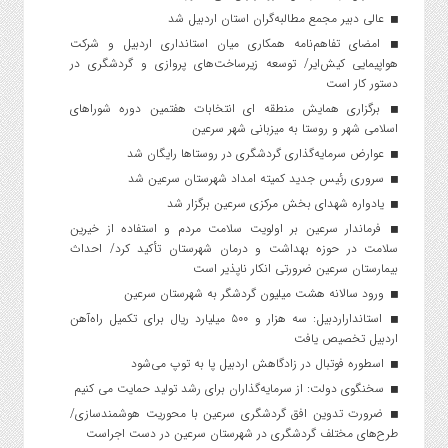
عالی دبیر مجمع مطالبه‌گران استان اردبیل شد
امضای تفاهم‌نامه همکاری میان استانداری اردبیل و شرکت
هواپیمایی کیش‌ایر/ توسعه زیرساخت‌های پروازی و گردشگری در
دستور کار است
برگزاری همایش منطقه ای انتخابات هفتمین دوره شوراهای
اسلامی شهر و روستا به میزبانی شهر سرعین
عوارض سرمایه‌گذاری گردشگری در روستاها رایگان شد
سروری رئیس جدید کمیته امداد شهرستان سرعین شد
یادواره شهدای بخش مرکزی سرعین برگزار شد
فرماندار سرعین بر اولویت سلامت مردم و استفاده از خیرین
سلامت در حوزه بهداشت و درمان شهرستان تأکید کرد/ احداث
بیمارستان سرعین ضرورتی انکار ناپذیر است
ورود سالانه هشت میلیون گردشگر به شهرستان سرعین
استانداراردبیل: سه هزار و ۵۰۰ میلیارد ریال برای تکمیل راه‌آهن
اردبیل تخصیص یافت
اسطوره فوتبال در زادگاهش اردبیل پا به توپ می‌شود
سخنگوی دولت: از سرمایه‌گذاران برای رشد تولید حمایت می کنیم
ضرورت تدوین افق گردشگری سرعین با محوریت هوشمندسازی/
طرح‌های مختلف گردشگری در شهرستان سرعین در دست اجراست