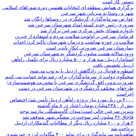
دستور کار است
برگزاری همایش منطقه ای انتخابات هفتمین دوره شوراهای اسلامی
شهر و روستا به میزبانی شهر سرعین
عوارض سرمایه‌گذاری گردشگری در روستاها رایگان شد
سروری رئیس جدید کمیته امداد شهرستان سرعین شد
یادواره شهدای بخش مرکزی سرعین برگزار شد
فرماندار سرعین بر اولویت سلامت مردم و استفاده از خیرین
سلامت در حوزه بهداشت و درمان شهرستان تأکید کرد/ احداث
بیمارستان سرعین ضرورتی انکار ناپذیر است
ورود سالانه هشت میلیون گردشگر به شهرستان سرعین
استانداراردبیل: سه هزار و ۵۰۰ میلیارد ریال برای تکمیل راه‌آهن
اردبیل تخصیص یافت
اسطوره فوتبال در زادگاهش اردبیل پا به توپ می‌شود
سخنگوی دولت: از سرمایه‌گذاران برای رشد تولید حمایت می کنیم
ضرورت تدوین افق گردشگری سرعین با محوریت هوشمندسازی/
طرح‌های مختلف گردشگری در شهرستان سرعین در دست
اجراست
۴۰۰۰ تن ریل مورد نیاز پروژه راه‌آهن اردبیل تأمین شد/ اختصاص
بیش از ۲۳۸۰میلیارد تومان اعتبار در ۸ ماه گذشته
ویترین سرعین خالی است؛میدان گاومیشگلی نیازمند توجه
قاچاق ۳۶ میلیون لیتر سوخت در مشگین‌شهر متوقف شد
۲ هزار و ۶۰۰‌ میلیارد ریال دیگر از مطالبات گندمکاران اردبیل
پرداخت شد
تفاهم‌نامه سرمایه‌گذاری برای تولید ۴۰۰ مگاوات انرژی خورشیدی