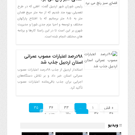
رئیس شورای شهر اردبیل گفت: افقی که در طرح
تفصیلی بهره مند شدیم که از سه متر مربع فضای
متر به ۸.۵ متر برسانیم که با افتتاح پارکهای
مختلف و توسعه و احیا عزم جدی شورا و مدیریت
شهری بر این است تا در این راستا کارها و برنامه
های مختلف انجام شده است.
۹۸درصد اعتبارات مصوب عمرانی
استان اردبیل جذب شد
استاندار اردبیل از جذب ۹۸درصد اعتبارات مصوب
عمرانی استان خبر داد و بر تلاش دستگاه‌های
اجرایی برای جذب باقی‌مانده اعتبارات مصوب
تأکید کرد.
« قبلی
1
…
33
34
35
36
37
…
170
بعدی »
:: ویدیو