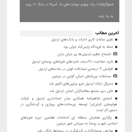
اینفوگرافیک/ یک چهارم موشک‌های تاد آمریکا در جنگ ۱۲ روزه
به باد رفت
آخرین مطالب
تغییر ساعات کاری ادارات و بانک‌های اردبیل
حمله به فرودگاه پارس‌‌آباد جزئی بود
اجتماع عظیم اردبیلی‌ها زیر بارش باران
تایید صلاحیت ۹۸درصد نامزدهای شوراهای روستای اردبیل
افزایش ۴ درصدی تصادفات فوتی در جاده‌های اردبیل
مسابقات بین‌المللی اسکی آلپاین در سرعین
مدیرکل ارشاد اردبیل جزو برترین‌های کشور شد
عالی دبیر مجمع مطالبه‌گران استان اردبیل شد
امضای تفاهم‌نامه همکاری میان استانداری اردبیل و شرکت
هواپیمایی کیش‌ایر/ توسعه زیرساخت‌های پروازی و گردشگری در
دستور کار است
برگزاری همایش منطقه ای انتخابات هفتمین دوره شوراهای
اسلامی شهر و روستا به میزبانی شهر سرعین
عوارض سرمایه‌گذاری گردشگری در روستاها رایگان شد