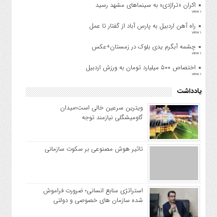
اکران «تراژدی» به سینماهای مشهد رسید
1 view
راه آهن اردبیل به پارس آباد از گفتار تا عمل
1 view
چشمه آبگرم یدی بلوک در زمستان+عکس
1 view
اختصاص ۵۰۰ میلیارد تومان به ورزش اردبیل
1 view
یادداشت
ویترین سرعین خالی است؛میدان
گاومیشگلی نیازمند توجه
تاثیر هوش مصنوعی بر سکوت سازمانی
استراتژی منابع انسانی؛ ضرورت فراموش
شده سازمان های خصوصی و دولتی