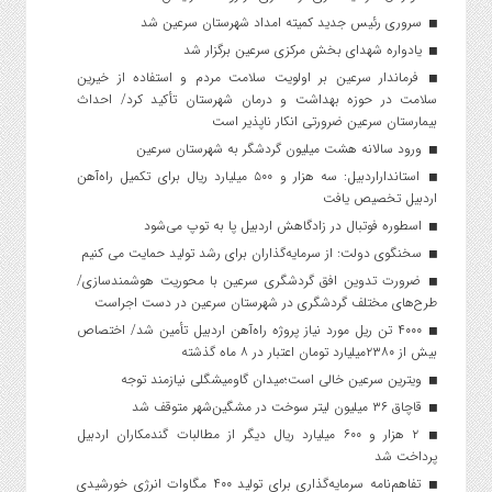
سروری رئیس جدید کمیته امداد شهرستان سرعین شد
یادواره شهدای بخش مرکزی سرعین برگزار شد
فرماندار سرعین بر اولویت سلامت مردم و استفاده از خیرین
سلامت در حوزه بهداشت و درمان شهرستان تأکید کرد/ احداث
بیمارستان سرعین ضرورتی انکار ناپذیر است
ورود سالانه هشت میلیون گردشگر به شهرستان سرعین
استانداراردبیل: سه هزار و ۵۰۰ میلیارد ریال برای تکمیل راه‌آهن
اردبیل تخصیص یافت
اسطوره فوتبال در زادگاهش اردبیل پا به توپ می‌شود
سخنگوی دولت: از سرمایه‌گذاران برای رشد تولید حمایت می کنیم
ضرورت تدوین افق گردشگری سرعین با محوریت هوشمندسازی/
طرح‌های مختلف گردشگری در شهرستان سرعین در دست اجراست
۴۰۰۰ تن ریل مورد نیاز پروژه راه‌آهن اردبیل تأمین شد/ اختصاص
بیش از ۲۳۸۰میلیارد تومان اعتبار در ۸ ماه گذشته
ویترین سرعین خالی است؛میدان گاومیشگلی نیازمند توجه
قاچاق ۳۶ میلیون لیتر سوخت در مشگین‌شهر متوقف شد
۲ هزار و ۶۰۰‌ میلیارد ریال دیگر از مطالبات گندمکاران اردبیل
پرداخت شد
تفاهم‌نامه سرمایه‌گذاری برای تولید ۴۰۰ مگاوات انرژی خورشیدی