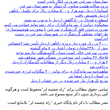
بیمارستان سرعین ضرورتی انکار ناپذیر است
ورود سالانه هشت میلیون گردشگر به شهرستان سرعین
استانداراردبیل: سه هزار و ۵۰۰ میلیارد ریال برای تکمیل راه‌آهن
اردبیل تخصیص یافت
اسطوره فوتبال در زادگاهش اردبیل پا به توپ می‌شود
سخنگوی دولت: از سرمایه‌گذاران برای رشد تولید حمایت می کنیم
ضرورت تدوین افق گردشگری سرعین با محوریت هوشمندسازی/
طرح‌های مختلف گردشگری در شهرستان سرعین در دست
اجراست
۴۰۰۰ تن ریل مورد نیاز پروژه راه‌آهن اردبیل تأمین شد/ اختصاص
بیش از ۲۳۸۰میلیارد تومان اعتبار در ۸ ماه گذشته
ویترین سرعین خالی است؛میدان گاومیشگلی نیازمند توجه
قاچاق ۳۶ میلیون لیتر سوخت در مشگین‌شهر متوقف شد
۲ هزار و ۶۰۰‌ میلیارد ریال دیگر از مطالبات گندمکاران اردبیل
پرداخت شد
تفاهم‌نامه سرمایه‌گذاری برای تولید ۴۰۰ مگاوات انرژی خورشیدی
در استان اردبیل امضا ش
توزیع یک هزار پنل خورشیدی در بین عشایر اردبیل
تمامی حقوق مطالب برای "راه چشمه لر"محفوظ است و هرگونه
کپی برداری بدون ذکر منبع ممنوع می باشد.
نشر مطالب با ذکر نام پایگاه خبری "راه چشمه لر" بلامانع است.