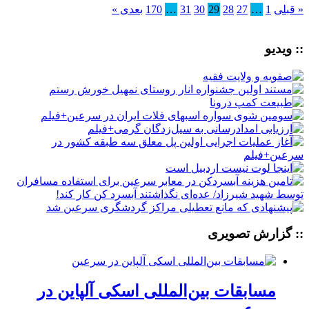
« قبلی
1
…
27
28
29
30
31
…
170
بعدی »
:: ویدیو
:: گزارش تصویری
مسابقات بین‌المللی اسکی آلپاین در