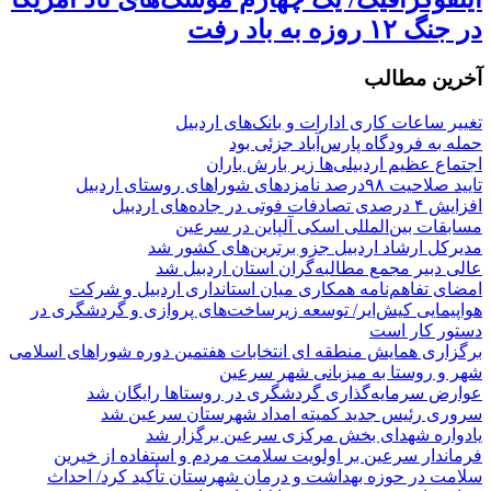
در جنگ ۱۲ روزه به باد رفت
آخرین مطالب
تغییر ساعات کاری ادارات و بانک‌های اردبیل
حمله به فرودگاه پارس‌‌آباد جزئی بود
اجتماع عظیم اردبیلی‌ها زیر بارش باران
تایید صلاحیت ۹۸درصد نامزدهای شوراهای روستای اردبیل
افزایش ۴ درصدی تصادفات فوتی در جاده‌های اردبیل
مسابقات بین‌المللی اسکی آلپاین در سرعین
مدیرکل ارشاد اردبیل جزو برترین‌های کشور شد
عالی دبیر مجمع مطالبه‌گران استان اردبیل شد
امضای تفاهم‌نامه همکاری میان استانداری اردبیل و شرکت
هواپیمایی کیش‌ایر/ توسعه زیرساخت‌های پروازی و گردشگری در
دستور کار است
برگزاری همایش منطقه ای انتخابات هفتمین دوره شوراهای اسلامی
شهر و روستا به میزبانی شهر سرعین
عوارض سرمایه‌گذاری گردشگری در روستاها رایگان شد
سروری رئیس جدید کمیته امداد شهرستان سرعین شد
یادواره شهدای بخش مرکزی سرعین برگزار شد
فرماندار سرعین بر اولویت سلامت مردم و استفاده از خیرین
سلامت در حوزه بهداشت و درمان شهرستان تأکید کرد/ احداث