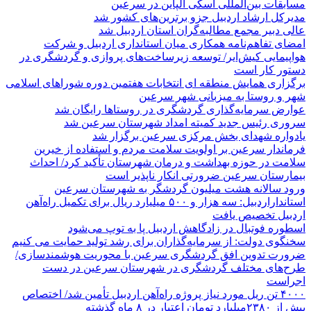
مسابقات بین‌المللی اسکی آلپاین در سرعین
مدیرکل ارشاد اردبیل جزو برترین‌های کشور شد
عالی دبیر مجمع مطالبه‌گران استان اردبیل شد
امضای تفاهم‌نامه همکاری میان استانداری اردبیل و شرکت
هواپیمایی کیش‌ایر/ توسعه زیرساخت‌های پروازی و گردشگری در
دستور کار است
برگزاری همایش منطقه ای انتخابات هفتمین دوره شوراهای اسلامی
شهر و روستا به میزبانی شهر سرعین
عوارض سرمایه‌گذاری گردشگری در روستاها رایگان شد
سروری رئیس جدید کمیته امداد شهرستان سرعین شد
یادواره شهدای بخش مرکزی سرعین برگزار شد
فرماندار سرعین بر اولویت سلامت مردم و استفاده از خیرین
سلامت در حوزه بهداشت و درمان شهرستان تأکید کرد/ احداث
بیمارستان سرعین ضرورتی انکار ناپذیر است
ورود سالانه هشت میلیون گردشگر به شهرستان سرعین
استانداراردبیل: سه هزار و ۵۰۰ میلیارد ریال برای تکمیل راه‌آهن
اردبیل تخصیص یافت
اسطوره فوتبال در زادگاهش اردبیل پا به توپ می‌شود
سخنگوی دولت: از سرمایه‌گذاران برای رشد تولید حمایت می کنیم
ضرورت تدوین افق گردشگری سرعین با محوریت هوشمندسازی/
طرح‌های مختلف گردشگری در شهرستان سرعین در دست
اجراست
۴۰۰۰ تن ریل مورد نیاز پروژه راه‌آهن اردبیل تأمین شد/ اختصاص
بیش از ۲۳۸۰میلیارد تومان اعتبار در ۸ ماه گذشته