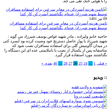
را با هوایی خنک طی می کند.
09 تیر 1401
تامین هزینه آبسردکن در معابر سرعین برای استفاده مسافران
توسط شهید شیرزاد/ عده‌ای نگذاشتند آبسرد کن کار کند!
حاجیه خانم ولیزاده ، مادر شهید غواص یوسف شیرزاد می گوید :
شهید شیرزاد با پول حاصل دسترنج خود وصیت کرده بود آبسرد کنی
در میدان گاومیش گلی برای استفاده مسافران نصب شود که
متاسفانه پس از یکسال از نصب با ناملایمتی عده ای این دستگاه را
نگذاشتند مورد استفاده قرار گیرد.
« قبلی
1
…
24
25
26
27
28
…
46
بعدی »
:: ویدیو