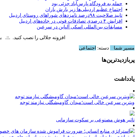
حمله به فرودگاه پارس‌‌آباد جزئی بود
اجتماع عظیم اردبیلی‌ها زیر بارش باران
تایید صلاحیت ۹۸درصد نامزدهای شوراهای روستای اردبیل
افزایش ۴ درصدی تصادفات فوتی در جاده‌های اردبیل
مسابقات بین‌المللی اسکی آلپاین در سرعین
افزونه جلالی را نصب کنید. .::. برابر با : , 7 August , 2026
مسیر شما
دسته:
اجتماعی
پربازدیدترین‌ها
یادداشت
ویترین سرعین خالی است؛میدان گاومیشگلی نیازمند توجه
تاثیر هوش مصنوعی بر سکوت سازمانی
استراتژی منابع انسانی؛ ضرورت فراموش شده سازمان های خصوصی