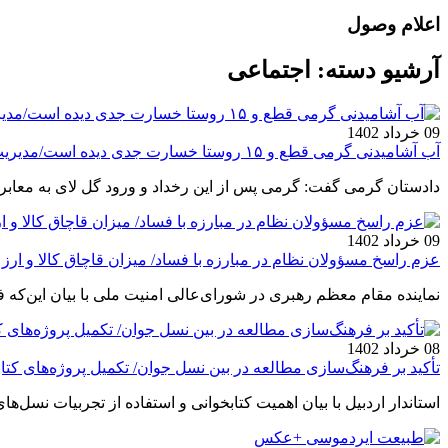
اعلام وصول
آرشیو دسته:
اجتماعی
09 خرداد 1402
آب آشامیدنی گرمی قطع و ۱۵ روستا خسارت جدی دیده است/مدیریت بحران سریعا در شهرستان حضور یابند
دادستان گرمی گفت: گرمی پس از این رخداد و ورود گل لای به معاب
09 خرداد 1402
عزم راسخ مسؤولان نظام در مبارزه با فساد/ میزان قاچاق کالا و ارز 
نماینده مقام معظم رهبری در شورای‌عالی امنیت ملی با بیان این‌ک
08 خرداد 1402
تأکید بر فرهنگ‌سازی مطالعه در بین نسل جوان/ تکمیل پروژه‌های کتاب
استاندار اردبیل با بیان اهمیت کتابخوانی و استفاده از تجربیات نسل‌