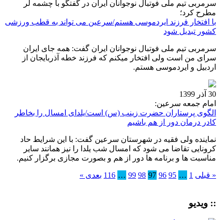
سرمربی تیم ملی فوتبال نوجوانان ایران در گفتگو با چشمه لر
مطرح کرد؛
با افتخار فرزند ایردموسی هستم/سرعین می تواند به قطب ورزشی
کشور تبدیل شود
سرمربی تیم ملی فوتبال نوجوانان ایران گفت: همه جای ایران
سرای من است ولی افتخار میکنم که فرزند خطه آذربایجان از
اردبیل و ایردموسی هستم.
30 آذر 1399
امام جمعه سرعین:
الگوی پرستاران حضرت زینب (س) است/یلدای امسال را بخاطر
کادر درمان دور از هم باشیم
نماینده ولی فقیه در شهرستان سرعین گفت: با این شرایط حاد
کرونایی تقاضا می شود که امسال شب یلدا را نیز همانند سایر
مناسبت ها و برنامه ها دور از هم و بصورت مجازی برگزار کنیم.
« قبلی
1
…
95
96
97
98
99
…
116
بعدی »
:: ویدیو