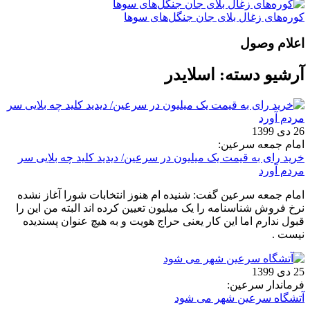
کوره‌های زغال بلای جان جنگل‌های سوها
اعلام وصول
آرشیو دسته:
اسلایدر
26 دی 1399
امام جمعه سرعین:
خرید رای به قیمت یک میلیون در سرعین/ دیدید کلید چه بلایی سر
مردم آورد
امام جمعه سرعین گفت: شنیده ام هنوز انتخابات شورا آغاز نشده
نرخ فروش شناسنامه را یک میلیون تعیین کرده اند البته من این را
قبول ندارم اما این کار یعنی حراج هویت و به هیچ عنوان پسندیده
نیست .
25 دی 1399
فرماندار سرعین:
آتشگاه سرعین شهر می شود