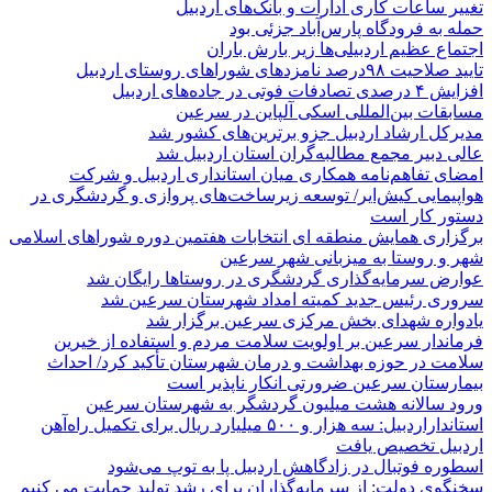
تغییر ساعات کاری ادارات و بانک‌های اردبیل
حمله به فرودگاه پارس‌‌آباد جزئی بود
اجتماع عظیم اردبیلی‌ها زیر بارش باران
تایید صلاحیت ۹۸درصد نامزدهای شوراهای روستای اردبیل
افزایش ۴ درصدی تصادفات فوتی در جاده‌های اردبیل
مسابقات بین‌المللی اسکی آلپاین در سرعین
مدیرکل ارشاد اردبیل جزو برترین‌های کشور شد
عالی دبیر مجمع مطالبه‌گران استان اردبیل شد
امضای تفاهم‌نامه همکاری میان استانداری اردبیل و شرکت
هواپیمایی کیش‌ایر/ توسعه زیرساخت‌های پروازی و گردشگری در
دستور کار است
برگزاری همایش منطقه ای انتخابات هفتمین دوره شوراهای اسلامی
شهر و روستا به میزبانی شهر سرعین
عوارض سرمایه‌گذاری گردشگری در روستاها رایگان شد
سروری رئیس جدید کمیته امداد شهرستان سرعین شد
یادواره شهدای بخش مرکزی سرعین برگزار شد
فرماندار سرعین بر اولویت سلامت مردم و استفاده از خیرین
سلامت در حوزه بهداشت و درمان شهرستان تأکید کرد/ احداث
بیمارستان سرعین ضرورتی انکار ناپذیر است
ورود سالانه هشت میلیون گردشگر به شهرستان سرعین
استانداراردبیل: سه هزار و ۵۰۰ میلیارد ریال برای تکمیل راه‌آهن
اردبیل تخصیص یافت
اسطوره فوتبال در زادگاهش اردبیل پا به توپ می‌شود
سخنگوی دولت: از سرمایه‌گذاران برای رشد تولید حمایت می کنیم