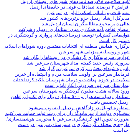
تایید صلاحیت ۹۸درصد نامزدهای شوراهای روستای اردبیل
افزایش ۴ درصدی تصادفات فوتی در جاده‌های اردبیل
مسابقات بین‌المللی اسکی آلپاین در سرعین
مدیرکل ارشاد اردبیل جزو برترین‌های کشور شد
عالی دبیر مجمع مطالبه‌گران استان اردبیل شد
امضای تفاهم‌نامه همکاری میان استانداری اردبیل و شرکت
هواپیمایی کیش‌ایر/ توسعه زیرساخت‌های پروازی و گردشگری در
دستور کار است
برگزاری همایش منطقه ای انتخابات هفتمین دوره شوراهای اسلامی
شهر و روستا به میزبانی شهر سرعین
عوارض سرمایه‌گذاری گردشگری در روستاها رایگان شد
سروری رئیس جدید کمیته امداد شهرستان سرعین شد
یادواره شهدای بخش مرکزی سرعین برگزار شد
فرماندار سرعین بر اولویت سلامت مردم و استفاده از خیرین
سلامت در حوزه بهداشت و درمان شهرستان تأکید کرد/ احداث
بیمارستان سرعین ضرورتی انکار ناپذیر است
ورود سالانه هشت میلیون گردشگر به شهرستان سرعین
استانداراردبیل: سه هزار و ۵۰۰ میلیارد ریال برای تکمیل راه‌آهن
اردبیل تخصیص یافت
اسطوره فوتبال در زادگاهش اردبیل پا به توپ می‌شود
سخنگوی دولت: از سرمایه‌گذاران برای رشد تولید حمایت می کنیم
ضرورت تدوین افق گردشگری سرعین با محوریت هوشمندسازی/
طرح‌های مختلف گردشگری در شهرستان سرعین در دست
اجراست