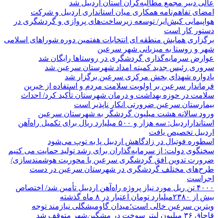
عالی دبیر مجمع مطالبه‌گران استان اردبیل شد
امضای تفاهم‌نامه همکاری میان استانداری اردبیل و شرکت
هواپیمایی کیش‌ایر/ توسعه زیرساخت‌های پروازی و گردشگری در
دستور کار است
برگزاری همایش منطقه ای انتخابات هفتمین دوره شوراهای اسلامی
شهر و روستا به میزبانی شهر سرعین
عوارض سرمایه‌گذاری گردشگری در روستاها رایگان شد
سروری رئیس جدید کمیته امداد شهرستان سرعین شد
یادواره شهدای بخش مرکزی سرعین برگزار شد
فرماندار سرعین بر اولویت سلامت مردم و استفاده از خیرین
سلامت در حوزه بهداشت و درمان شهرستان تأکید کرد/ احداث
بیمارستان سرعین ضرورتی انکار ناپذیر است
ورود سالانه هشت میلیون گردشگر به شهرستان سرعین
استانداراردبیل: سه هزار و ۵۰۰ میلیارد ریال برای تکمیل راه‌آهن
اردبیل تخصیص یافت
اسطوره فوتبال در زادگاهش اردبیل پا به توپ می‌شود
سخنگوی دولت: از سرمایه‌گذاران برای رشد تولید حمایت می کنیم
ضرورت تدوین افق گردشگری سرعین با محوریت هوشمندسازی/
طرح‌های مختلف گردشگری در شهرستان سرعین در دست
اجراست
۴۰۰۰ تن ریل مورد نیاز پروژه راه‌آهن اردبیل تأمین شد/ اختصاص
بیش از ۲۳۸۰میلیارد تومان اعتبار در ۸ ماه گذشته
ویترین سرعین خالی است؛میدان گاومیشگلی نیازمند توجه
قاچاق ۳۶ میلیون لیتر سوخت در مشگین‌شهر متوقف شد