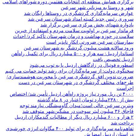
برگزاری همایش منطقه ای انتخابات هفتمین دوره شوراهای اسلامی
شهر و روستا به میزبانی شهر سرعین
عوارض سرمایه‌گذاری گردشگری در روستاها رایگان شد
سروری رئیس جدید کمیته امداد شهرستان سرعین شد
یادواره شهدای بخش مرکزی سرعین برگزار شد
فرماندار سرعین بر اولویت سلامت مردم و استفاده از خیرین
سلامت در حوزه بهداشت و درمان شهرستان تأکید کرد/ احداث
بیمارستان سرعین ضرورتی انکار ناپذیر است
ورود سالانه هشت میلیون گردشگر به شهرستان سرعین
استانداراردبیل: سه هزار و ۵۰۰ میلیارد ریال برای تکمیل راه‌آهن
اردبیل تخصیص یافت
اسطوره فوتبال در زادگاهش اردبیل پا به توپ می‌شود
سخنگوی دولت: از سرمایه‌گذاران برای رشد تولید حمایت می کنیم
ضرورت تدوین افق گردشگری سرعین با محوریت هوشمندسازی/
طرح‌های مختلف گردشگری در شهرستان سرعین در دست
اجراست
۴۰۰۰ تن ریل مورد نیاز پروژه راه‌آهن اردبیل تأمین شد/ اختصاص
بیش از ۲۳۸۰میلیارد تومان اعتبار در ۸ ماه گذشته
ویترین سرعین خالی است؛میدان گاومیشگلی نیازمند توجه
قاچاق ۳۶ میلیون لیتر سوخت در مشگین‌شهر متوقف شد
۲ هزار و ۶۰۰‌ میلیارد ریال دیگر از مطالبات گندمکاران اردبیل
پرداخت شد
تفاهم‌نامه سرمایه‌گذاری برای تولید ۴۰۰ مگاوات انرژی خورشیدی
در استان اردبیل امضا ش