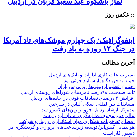
نماز باشکوه عید سعید قربان در اردبیل
:: عکس روز
اینفوگرافیک/ یک چهارم موشک‌های تاد آمریکا
در جنگ ۱۲ روزه به باد رفت
آخرین مطالب
تغییر ساعات کاری ادارات و بانک‌های اردبیل
حمله به فرودگاه پارس‌‌آباد جزئی بود
اجتماع عظیم اردبیلی‌ها زیر بارش باران
تایید صلاحیت ۹۸درصد نامزدهای شوراهای روستای اردبیل
افزایش ۴ درصدی تصادفات فوتی در جاده‌های اردبیل
مسابقات بین‌المللی اسکی آلپاین در سرعین
مدیرکل ارشاد اردبیل جزو برترین‌های کشور شد
عالی دبیر مجمع مطالبه‌گران استان اردبیل شد
امضای تفاهم‌نامه همکاری میان استانداری اردبیل و شرکت
هواپیمایی کیش‌ایر/ توسعه زیرساخت‌های پروازی و گردشگری در
دستور کار است