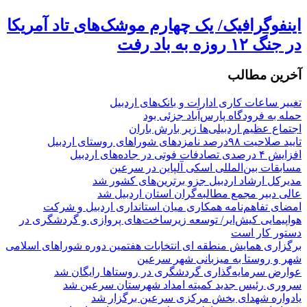
اینفوگرافیک/ یک چهارم موشک‌های تاد آمریکا
در جنگ ۱۲ روزه به باد رفت
آخرین مطالب
تغییر ساعات کاری ادارات و بانک‌های اردبیل
حمله به فرودگاه پارس‌‌آباد جزئی بود
اجتماع عظیم اردبیلی‌ها زیر بارش باران
تایید صلاحیت ۹۸درصد نامزدهای شوراهای روستای اردبیل
افزایش ۴ درصدی تصادفات فوتی در جاده‌های اردبیل
مسابقات بین‌المللی اسکی آلپاین در سرعین
مدیرکل ارشاد اردبیل جزو برترین‌های کشور شد
عالی دبیر مجمع مطالبه‌گران استان اردبیل شد
امضای تفاهم‌نامه همکاری میان استانداری اردبیل و شرکت
هواپیمایی کیش‌ایر/ توسعه زیرساخت‌های پروازی و گردشگری در
دستور کار است
برگزاری همایش منطقه ای انتخابات هفتمین دوره شوراهای اسلامی
شهر و روستا به میزبانی شهر سرعین
عوارض سرمایه‌گذاری گردشگری در روستاها رایگان شد
سروری رئیس جدید کمیته امداد شهرستان سرعین شد
یادواره شهدای بخش مرکزی سرعین برگزار شد