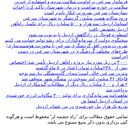
فرماندار سرعین بر اولویت سلامت مردم و استفاده از خیرین
سلامت در حوزه بهداشت و درمان شهرستان تأکید کرد/ احداث
بیمارستان سرعین ضرورتی انکار ناپذیر است
ورود سالانه هشت میلیون گردشگر به شهرستان سرعین
استانداراردبیل: سه هزار و ۵۰۰ میلیارد ریال برای تکمیل راه‌آهن
اردبیل تخصیص یافت
اسطوره فوتبال در زادگاهش اردبیل پا به توپ می‌شود
سخنگوی دولت: از سرمایه‌گذاران برای رشد تولید حمایت می کنیم
ضرورت تدوین افق گردشگری سرعین با محوریت هوشمندسازی/
طرح‌های مختلف گردشگری در شهرستان سرعین در دست
اجراست
۴۰۰۰ تن ریل مورد نیاز پروژه راه‌آهن اردبیل تأمین شد/ اختصاص
بیش از ۲۳۸۰میلیارد تومان اعتبار در ۸ ماه گذشته
ویترین سرعین خالی است؛میدان گاومیشگلی نیازمند توجه
قاچاق ۳۶ میلیون لیتر سوخت در مشگین‌شهر متوقف شد
۲ هزار و ۶۰۰‌ میلیارد ریال دیگر از مطالبات گندمکاران اردبیل
پرداخت شد
تفاهم‌نامه سرمایه‌گذاری برای تولید ۴۰۰ مگاوات انرژی خورشیدی
در استان اردبیل امضا ش
توزیع یک هزار پنل خورشیدی در بین عشایر اردبیل
تمامی حقوق مطالب برای "راه چشمه لر"محفوظ است و هرگونه
کپی برداری بدون ذکر منبع ممنوع می باشد.