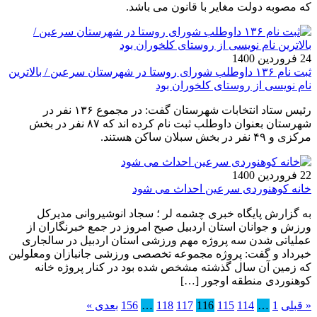
که مصوبه دولت مغایر با قانون می باشد.
24 فروردین 1400
ثبت نام ۱۳۶ داوطلب شورای روستا در شهرستان سرعین / بالاترین
نام نویسی از روستای کلخوران بود
رئیس ستاد انتخابات شهرستان گفت: در مجموع ۱۳۶ نفر در
شهرستان بعنوان داوطلب ثبت نام کرده اند که ۸۷ نفر در بخش
مرکزی و ۴۹ نفر در بخش سبلان ساکن هستند.
22 فروردین 1400
خانه کوهنوردی سرعین احداث می شود
به گزارش پایگاه خبری چشمه لر ؛ سجاد انوشیروانی مدیرکل
ورزش و جوانان استان اردبیل صبح امروز در جمع خبرنگاران از
عملیاتی شدن سه پروژه مهم ورزشی استان اردبیل در سالجاری
خبرداد و گفت: پروژه مجموعه تخصصی ورزشی جانبازان ومعلولین
که زمین آن سال گذشته مشخص شده بود در کنار پروژه خانه
کوهنوردی منطقه اوجور […]
« قبلی
1
…
114
115
116
117
118
…
156
بعدی »