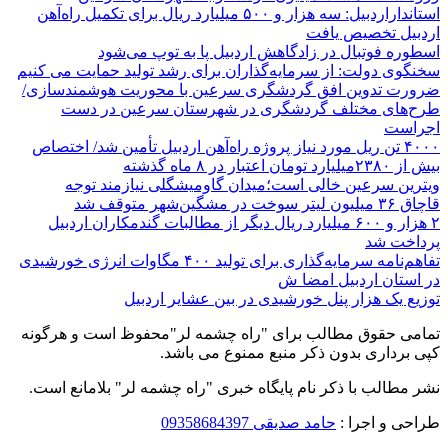
استانداراردبیل: سه هزار و ۵۰۰ میلیارد ریال برای تکمیل راه‌آهن
اردبیل تخصیص یافت
اسطوره فوتبال در زادگاهش اردبیل پا به توپ می‌شود
سخنگوی دولت: از سرمایه‌گذاران برای رشد تولید حمایت می کنیم
ضرورت تدوین افق گردشگری سرعین با محوریت هوشمندسازی/
طرح‌های مختلف گردشگری در شهرستان سرعین در دست
اجراست
۴۰۰۰ تن ریل مورد نیاز پروژه راه‌آهن اردبیل تأمین شد/ اختصاص
بیش از ۲۳۸۰میلیارد تومان اعتبار در ۸ ماه گذشته
ویترین سرعین خالی است؛میدان گاومیشگلی نیازمند توجه
قاچاق ۳۶ میلیون لیتر سوخت در مشگین‌شهر متوقف شد
۲ هزار و ۶۰۰‌ میلیارد ریال دیگر از مطالبات گندمکاران اردبیل
پرداخت شد
تفاهم‌نامه سرمایه‌گذاری برای تولید ۴۰۰ مگاوات انرژی خورشیدی
در استان اردبیل امضا ش
توزیع یک هزار پنل خورشیدی در بین عشایر اردبیل
تمامی حقوق مطالب برای "راه چشمه لر"محفوظ است و هرگونه
کپی برداری بدون ذکر منبع ممنوع می باشد.
نشر مطالب با ذکر نام پایگاه خبری "راه چشمه لر" بلامانع است.
طراحی و اجرا :
حامد صدیقی 09358684397