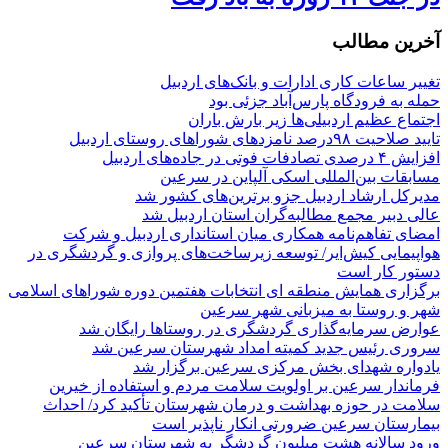
آخرین مطالب
تغییر ساعات کاری ادارات و بانک‌های اردبیل
حمله به فرودگاه پارس‌‌آباد جزئی بود
اجتماع عظیم اردبیلی‌ها زیر بارش باران
تایید صلاحیت ۹۸درصد نامزدهای شوراهای روستای اردبیل
افزایش ۴ درصدی تصادفات فوتی در جاده‌های اردبیل
مسابقات بین‌المللی اسکی آلپاین در سرعین
مدیرکل ارشاد اردبیل جزو برترین‌های کشور شد
عالی دبیر مجمع مطالبه‌گران استان اردبیل شد
امضای تفاهم‌نامه همکاری میان استانداری اردبیل و شرکت
هواپیمایی کیش‌ایر/ توسعه زیرساخت‌های پروازی و گردشگری در
دستور کار است
برگزاری همایش منطقه ای انتخابات هفتمین دوره شوراهای اسلامی
شهر و روستا به میزبانی شهر سرعین
عوارض سرمایه‌گذاری گردشگری در روستاها رایگان شد
سروری رئیس جدید کمیته امداد شهرستان سرعین شد
یادواره شهدای بخش مرکزی سرعین برگزار شد
فرماندار سرعین بر اولویت سلامت مردم و استفاده از خیرین
سلامت در حوزه بهداشت و درمان شهرستان تأکید کرد/ احداث
بیمارستان سرعین ضرورتی انکار ناپذیر است
ورود سالانه هشت میلیون گردشگر به شهرستان سرعین