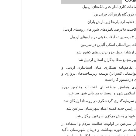
اعات کاری ادارات و بانک‌های اردبیل
فرودگاه پارس‌‌آباد جزئی بود
عظیم اردبیلی‌ها زیر بارش باران
ی شوراهای روستای اردبیل
 اردبیل
ت بین‌المللی اسکی آلپاین در سرعین
ارشاد اردبیل جزو برترین‌های کشور شد
یر مجمع مطالبه‌گران استان اردبیل شد
فاهم‌نامه همکاری میان استانداری اردبیل و
پیمایی کیش‌ایر/ توسعه زیرساخت‌های پروازی و
در دستور کار است
ی همایش منطقه ای انتخابات هفتمین دوره
اسلامی شهر و روستا به میزبانی شهر سرعین
رمایه‌گذاری گردشگری در روستاها رایگان شد
رئیس جدید کمیته امداد شهرستان سرعین شد
 شهدای بخش مرکزی سرعین برگزار شد
ر سرعین بر اولویت سلامت مردم و استفاده از
امت در حوزه بهداشت و درمان شهرستان تأکید
اث بیمارستان سرعین ضرورتی انکار ناپذیر است