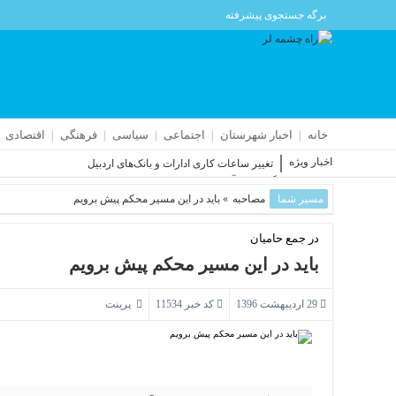
برگه جستجوی پیشرفته
خانه
اخبار شهرستان
اجتماعی
سیاسی
فرهنگی
اقتصادی
اخبار ویژه
تغییر ساعات کاری ادارات و بانک‌های اردبیل
حمله به فرودگاه پارس‌‌آباد جزئی بود
مسیر شما
مصاحبه
اجتماع عظیم اردبیلی‌ها زیر بارش باران
» باید در این مسیر محکم پیش برویم
تایید صلاحیت ۹۸درصد نامزدهای شوراهای روستای اردبیل
افزایش ۴ درصدی تصادفات فوتی در جاده‌های اردبیل
در جمع حامیان
مسابقات بین‌المللی اسکی آلپاین در سرعین
باید در این مسیر محکم پیش برویم
29 اردیبهشت 1396
کد خبر 11534
پرینت