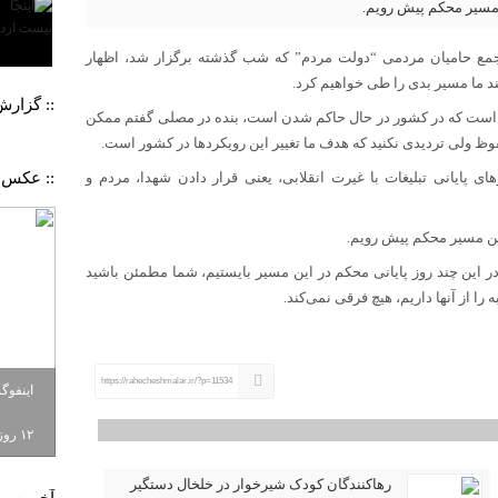
ن مسیر محکم پیش رویم.
جمع حامیان مردمى “دولت مردم” که شب گذشته برگزار شد، اظهار
ند ما مسیر بدی را طی خواهیم کرد.
:: گزار
طی است که در کشور در حال حاکم شدن است، بنده در مصلی گفتم ممکن
وظ ولی تردیدی نکنید که هدف ما تغییر این رویکردها در کشور است.
:: عکس 
پایانی تبلیغات با غیرت انقلابی، یعنی قرار دادن شهدا، مردم و
 این مسیر محکم پیش رویم.
 این چند روز پایانی محکم در این مسیر بایستیم، شما مطمئن باشید
ا از آنها داریم، هیچ فرقی نمی‌کند.
https://rahecheshmalar.ir/?p=11534
اینفوگ
۱۲ روزه به باد رفت
رهاکنندگان کودک شیرخوار در خلخال دستگیر
آخرین م