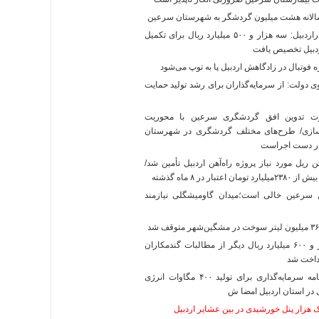
الانه هشت میلیون گردشگر به شهرستان سرعین
استانداراردبیل: سه هزار و ۵۰۰ میلیارد ریال برای تکمیل
ردبیل تخصیص یافت
فوتبال در زادگاهش اردبیل پا به توپ می‌شود
دولت: از سرمایه‌گذاران برای رشد تولید حمایت
 تدوین افق گردشگری سرعین با محوریت
ازی/ طرح‌های مختلف گردشگری در شهرستان
ر دست اجراست
۴۰ تن ریل مورد نیاز پروژه راه‌آهن اردبیل تأمین شد/
ان اعتبار در ۸ ماه گذشته
 سرعین خالی است؛میدان گاومیشگلی نیازمند
۲ هزار و ۶۰۰‌ میلیارد ریال دیگر از مطالبات گندمکاران
رداخت شد
تفاهم‌نامه سرمایه‌گذاری برای تولید ۴۰۰ مگاوات انرژی
در استان اردبیل امضا ش
ک هزار پنل خورشیدی در بین عشایر اردبیل