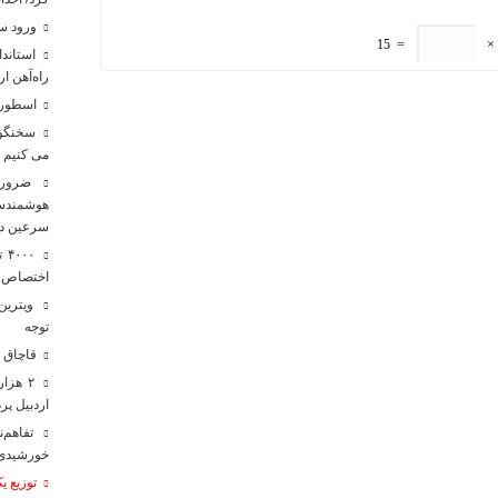
ورود س
15
=
×
راه‌آهن ا
اسطوره 
سخنگوی 
می کنیم
ضرورت
هوشمندس
سرعین د
۰۰
اختصاص بیش از ۲۳۸۰میلیارد توم
ویترین
توجه
قاچاق ۳۶ میلیون لیتر سوخت در مشگین‌شهر متوقف شد
اردبیل پ
خورشیدی 
توزیع ی