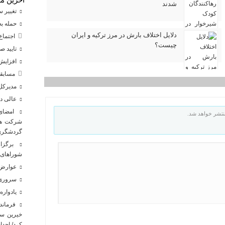
شدند
تغییر س
حمله به 
دلایل اختلاف بارش در مرز ترکیه و ایران
اجتماع 
چیست؟
تایید صلاحیت ۹۸درصد نامزدها
افزایش ۴ درصدی تصادفات فوتی در جاده‌های
مسابقا
مدیرکل 
عالی دب
امضای ت
نتشر خواهد شد.
شرکت هوا
گردشگری 
برگزار
شوراهای 
عوارض س
سروری 
یادواره
فرماندا
خیرین سل
کرد/ احد