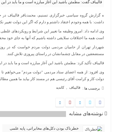
قالیباف گفت: مطمئن باشید این آغاز مبارزه است و ما باید در ای
ه گزارش گروه سیاسی خبرگزاری تسنیم، محمدباقر قالیباف در 
داشت: با همه وجودم اعتقاد داشتم و دارم که اگر این دولت تغییر نک
وی ادامه داد: امروز وظیفه ما تغییر این شرایط و رویکردهای غل
است همه ما اختلافات سلایقی داشته باشیم که آنها به جای خود محف
شهردار تهران از حامیان مردمی دولت مردم خواست که در روزهای 
مستضعفین در مقابل چشمانشان در راستای پیروزی تلاش کنند.
قالیباف تأکید کرد: مطمئن باشید این آغاز مبارزه است و ما باید در
وی افزود: از همه اعضای ستاد مردمى “دولت مردم” می‌خواهم تا در
دولت کار و کرامت آقای رئیسی هم در مسند کار بیاید ما همین مطالبه ر
قالیباف
کاندید
,
برچسب ها :
نوشته‌های مشابه
خطرناک بودن دکل‌های مخابراتی، پایه علمی