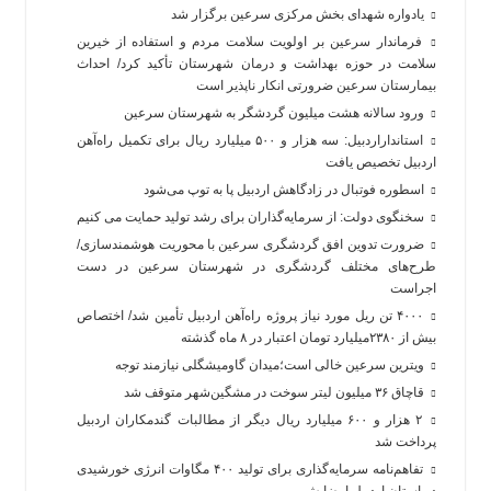
یادواره شهدای بخش مرکزی سرعین برگزار شد
فرماندار سرعین بر اولویت سلامت مردم و استفاده از خیرین
سلامت در حوزه بهداشت و درمان شهرستان تأکید کرد/ احداث
بیمارستان سرعین ضرورتی انکار ناپذیر است
ورود سالانه هشت میلیون گردشگر به شهرستان سرعین
استانداراردبیل: سه هزار و ۵۰۰ میلیارد ریال برای تکمیل راه‌آهن
اردبیل تخصیص یافت
اسطوره فوتبال در زادگاهش اردبیل پا به توپ می‌شود
سخنگوی دولت: از سرمایه‌گذاران برای رشد تولید حمایت می کنیم
ضرورت تدوین افق گردشگری سرعین با محوریت هوشمندسازی/
طرح‌های مختلف گردشگری در شهرستان سرعین در دست
اجراست
۴۰۰۰ تن ریل مورد نیاز پروژه راه‌آهن اردبیل تأمین شد/ اختصاص
بیش از ۲۳۸۰میلیارد تومان اعتبار در ۸ ماه گذشته
ویترین سرعین خالی است؛میدان گاومیشگلی نیازمند توجه
قاچاق ۳۶ میلیون لیتر سوخت در مشگین‌شهر متوقف شد
۲ هزار و ۶۰۰‌ میلیارد ریال دیگر از مطالبات گندمکاران اردبیل
پرداخت شد
تفاهم‌نامه سرمایه‌گذاری برای تولید ۴۰۰ مگاوات انرژی خورشیدی
در استان اردبیل امضا ش