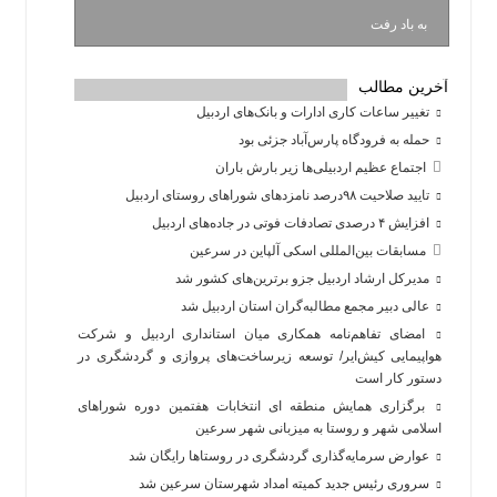
به باد رفت
آخرین مطالب
تغییر ساعات کاری ادارات و بانک‌های اردبیل
حمله به فرودگاه پارس‌‌آباد جزئی بود
اجتماع عظیم اردبیلی‌ها زیر بارش باران
تایید صلاحیت ۹۸درصد نامزدهای شوراهای روستای اردبیل
افزایش ۴ درصدی تصادفات فوتی در جاده‌های اردبیل
مسابقات بین‌المللی اسکی آلپاین در سرعین
مدیرکل ارشاد اردبیل جزو برترین‌های کشور شد
عالی دبیر مجمع مطالبه‌گران استان اردبیل شد
امضای تفاهم‌نامه همکاری میان استانداری اردبیل و شرکت
هواپیمایی کیش‌ایر/ توسعه زیرساخت‌های پروازی و گردشگری در
دستور کار است
برگزاری همایش منطقه ای انتخابات هفتمین دوره شوراهای
اسلامی شهر و روستا به میزبانی شهر سرعین
عوارض سرمایه‌گذاری گردشگری در روستاها رایگان شد
سروری رئیس جدید کمیته امداد شهرستان سرعین شد