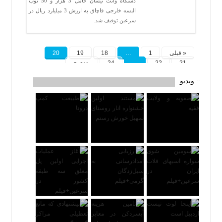
دستگاه وانت نیسان حامل 3 هزار و 50 ثوب
البسه خارجی قاچاق به ارزش 3 میلیارد ریال در
سرعین توقیف شد.
« قبلی
1
…
18
19
20
21
22
…
24
بعدی »
:: ویدیو