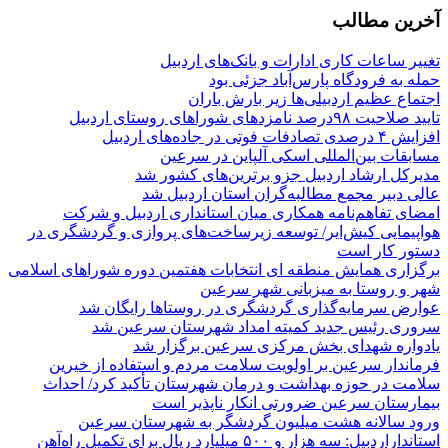
آخرین مطالب
تغییر ساعات کاری ادارات و بانک‌های اردبیل
حمله به فرودگاه پارس‌‌آباد جزئی بود
اجتماع عظیم اردبیلی‌ها زیر بارش باران
تایید صلاحیت ۹۸درصد نامزدهای شوراهای روستای اردبیل
افزایش ۴ درصدی تصادفات فوتی در جاده‌های اردبیل
مسابقات بین‌المللی اسکی آلپاین در سرعین
مدیرکل ارشاد اردبیل جزو برترین‌های کشور شد
عالی دبیر مجمع مطالبه‌گران استان اردبیل شد
امضای تفاهم‌نامه همکاری میان استانداری اردبیل و شرکت
هواپیمایی کیش‌ایر/ توسعه زیرساخت‌های پروازی و گردشگری در
دستور کار است
برگزاری همایش منطقه ای انتخابات هفتمین دوره شوراهای اسلامی
شهر و روستا به میزبانی شهر سرعین
عوارض سرمایه‌گذاری گردشگری در روستاها رایگان شد
سروری رئیس جدید کمیته امداد شهرستان سرعین شد
یادواره شهدای بخش مرکزی سرعین برگزار شد
فرماندار سرعین بر اولویت سلامت مردم و استفاده از خیرین
سلامت در حوزه بهداشت و درمان شهرستان تأکید کرد/ احداث
بیمارستان سرعین ضرورتی انکار ناپذیر است
ورود سالانه هشت میلیون گردشگر به شهرستان سرعین
استانداراردبیل: سه هزار و ۵۰۰ میلیارد ریال برای تکمیل راه‌آهن