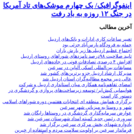
اینفوگرافیک/ یک چهارم موشک‌های تاد آمریکا
در جنگ ۱۲ روزه به باد رفت
آخرین مطالب
تغییر ساعات کاری ادارات و بانک‌های اردبیل
حمله به فرودگاه پارس‌‌آباد جزئی بود
اجتماع عظیم اردبیلی‌ها زیر بارش باران
تایید صلاحیت ۹۸درصد نامزدهای شوراهای روستای اردبیل
افزایش ۴ درصدی تصادفات فوتی در جاده‌های اردبیل
مسابقات بین‌المللی اسکی آلپاین در سرعین
مدیرکل ارشاد اردبیل جزو برترین‌های کشور شد
عالی دبیر مجمع مطالبه‌گران استان اردبیل شد
امضای تفاهم‌نامه همکاری میان استانداری اردبیل و شرکت
هواپیمایی کیش‌ایر/ توسعه زیرساخت‌های پروازی و گردشگری در
دستور کار است
برگزاری همایش منطقه ای انتخابات هفتمین دوره شوراهای اسلامی
شهر و روستا به میزبانی شهر سرعین
عوارض سرمایه‌گذاری گردشگری در روستاها رایگان شد
سروری رئیس جدید کمیته امداد شهرستان سرعین شد
یادواره شهدای بخش مرکزی سرعین برگزار شد
فرماندار سرعین بر اولویت سلامت مردم و استفاده از خیرین