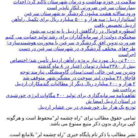
سلامت در حوزه بهداشت و درمان شهرستان تأکید کرد/ احداث
بیمارستان سرعین ضرورتی انکار ناپذیر است
ورود سالانه هشت میلیون گردشگر به شهرستان سرعین
استانداراردبیل: سه هزار و ۵۰۰ میلیارد ریال برای تکمیل راه‌آهن
اردبیل تخصیص یافت
اسطوره فوتبال در زادگاهش اردبیل پا به توپ می‌شود
سخنگوی دولت: از سرمایه‌گذاران برای رشد تولید حمایت می کنیم
ضرورت تدوین افق گردشگری سرعین با محوریت هوشمندسازی/
طرح‌های مختلف گردشگری در شهرستان سرعین در دست
اجراست
۴۰۰۰ تن ریل مورد نیاز پروژه راه‌آهن اردبیل تأمین شد/ اختصاص
بیش از ۲۳۸۰میلیارد تومان اعتبار در ۸ ماه گذشته
ویترین سرعین خالی است؛میدان گاومیشگلی نیازمند توجه
قاچاق ۳۶ میلیون لیتر سوخت در مشگین‌شهر متوقف شد
۲ هزار و ۶۰۰‌ میلیارد ریال دیگر از مطالبات گندمکاران اردبیل
پرداخت شد
تفاهم‌نامه سرمایه‌گذاری برای تولید ۴۰۰ مگاوات انرژی خورشیدی
در استان اردبیل امضا ش
توزیع یک هزار پنل خورشیدی در بین عشایر اردبیل
تمامی حقوق مطالب برای "راه چشمه لر"محفوظ است و هرگونه
کپی برداری بدون ذکر منبع ممنوع می باشد.
نشر مطالب با ذکر نام پایگاه خبری "راه چشمه لر" بلامانع است.