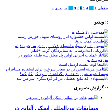
« قبلی
1
…
4
5
6
7
8
…
32
بعدی »
:: ویدیو
:: گزارش تصویری
مسابقات بین‌المللی اسکی آلپاین در