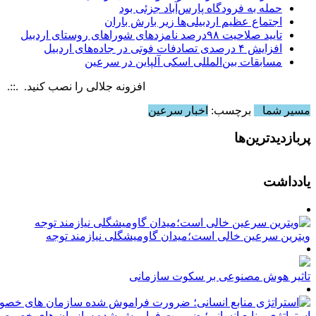
حمله به فرودگاه پارس‌‌آباد جزئی بود
اجتماع عظیم اردبیلی‌ها زیر بارش باران
تایید صلاحیت ۹۸درصد نامزدهای شوراهای روستای اردبیل
افزایش ۴ درصدی تصادفات فوتی در جاده‌های اردبیل
مسابقات بین‌المللی اسکی آلپاین در سرعین
افزونه جلالی را نصب کنید. .::. برابر با : ay, 6 August , 2026
مسیر شما
برچسب:
اخبار سرعین
پربازدیدترین‌ها
یادداشت
ویترین سرعین خالی است؛میدان گاومیشگلی نیازمند توجه
تاثیر هوش مصنوعی بر سکوت سازمانی
استراتژی منابع انسانی؛ ضرورت فراموش شده سازمان های خصوصی