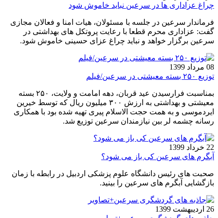
چراغ عزاداری ها در سرعین نباید خاموش شود
فرماندار سرعین در جلسه با مسئولان، هیات امنا و فعالان مجازی
گفت: عزاداری محرم قطعا با رعایت پروتکل های بهداشتی در
سرعین برگزار خواهد و نباید چراغ عزای حسینی خاموش شود.
08 مرداد 1399
توزیع ۲۵۰ بسته معیشتی در سرعین/فیلم
️بمناسبت فرارسیدن عید قربان، دهه امامت و ولایت، ۲۵۰ بسته
معیشتی و بهداشتی به ارزش ۳۰۰ میلیون ریال که توسط خیرین
ایردموسی و به همت حجت الاسلام پیری تهیه شده بود با همکاری
رسانه چشمه لر بین نیازمندان سرعین توزیع شد.
22 خرداد 1399
آبگرم های سرعین کی باز می شود؟
صحبت های رئیس دانشگاه علوم پزشکی اردبیل در رابطه با زمان
بازگشایی آبگرم های سرعین را بینید.
26 اردیبهشت 1399