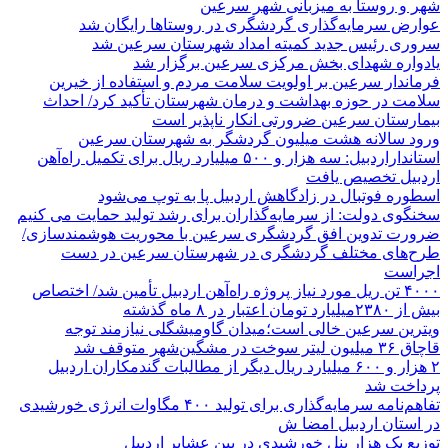
شهر و روستا به میزبانی شهر سرعین
عوارض سرمایه‌گذاری گردشگری در روستاها رایگان شد
سروری رئیس جدید کمیته امداد شهرستان سرعین شد
یادواره شهدای بخش مرکزی سرعین برگزار شد
فرماندار سرعین بر اولویت سلامت مردم و استفاده از خیرین
سلامت در حوزه بهداشت و درمان شهرستان تأکید کرد/ احداث
بیمارستان سرعین ضرورتی انکار ناپذیر است
ورود سالانه هشت میلیون گردشگر به شهرستان سرعین
استانداراردبیل: سه هزار و ۵۰۰ میلیارد ریال برای تکمیل راه‌آهن
اردبیل تخصیص یافت
اسطوره فوتبال در زادگاهش اردبیل پا به توپ می‌شود
سخنگوی دولت: از سرمایه‌گذاران برای رشد تولید حمایت می کنیم
ضرورت تدوین افق گردشگری سرعین با محوریت هوشمندسازی/
طرح‌های مختلف گردشگری در شهرستان سرعین در دست
اجراست
۴۰۰۰ تن ریل مورد نیاز پروژه راه‌آهن اردبیل تأمین شد/ اختصاص
بیش از ۲۳۸۰میلیارد تومان اعتبار در ۸ ماه گذشته
ویترین سرعین خالی است؛میدان گاومیشگلی نیازمند توجه
قاچاق ۳۶ میلیون لیتر سوخت در مشگین‌شهر متوقف شد
۲ هزار و ۶۰۰‌ میلیارد ریال دیگر از مطالبات گندمکاران اردبیل
پرداخت شد
تفاهم‌نامه سرمایه‌گذاری برای تولید ۴۰۰ مگاوات انرژی خورشیدی
در استان اردبیل امضا ش
توزیع یک هزار پنل خورشیدی در بین عشایر اردبیل