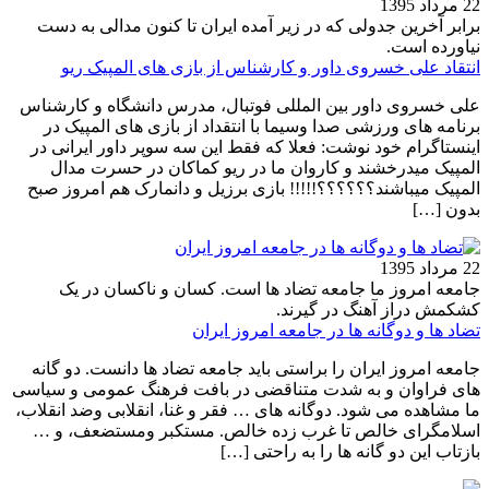
22 مرداد 1395
برابر آخرین جدولی که در زیر آمده ایران تا کنون مدالی به دست
نیاورده است.
انتقاد علی خسروی داور و کارشناس از بازی های المپیک ریو
علی خسروی داور بین المللی فوتبال، مدرس دانشگاه و کارشناس
برنامه های ورزشی صدا وسیما با انتقداد از بازی های المپیک در
اینستاگرام خود نوشت: فعلا که فقط این سه سوپر داور ایرانی در
المپیک میدرخشند و کاروان ما در ریو کماکان در حسرت مدال
المپیک میباشند؟؟؟؟؟؟!!!!! بازی برزیل و دانمارک هم امروز صبح
بدون […]
22 مرداد 1395
جامعه امروز ما جامعه تضاد ها است. کسان و ناکسان در یک
کشکمش دراز آهنگ در گیرند.
تضاد ها و دوگانه ها در جامعه امروز ایران
جامعه امروز ایران را براستی باید جامعه تضاد ها دانست. دو گانه
های فراوان و به شدت متناقضی در بافت فرهنگ عمومی و سیاسی
ما مشاهده می شود. دوگانه های … فقر و غنا، انقلابی وضد انقلاب،
اسلامگرای خالص تا غرب زده خالص. مستکبر ومستضعف، و …
بازتاب این دو گانه ها را به راحتی […]