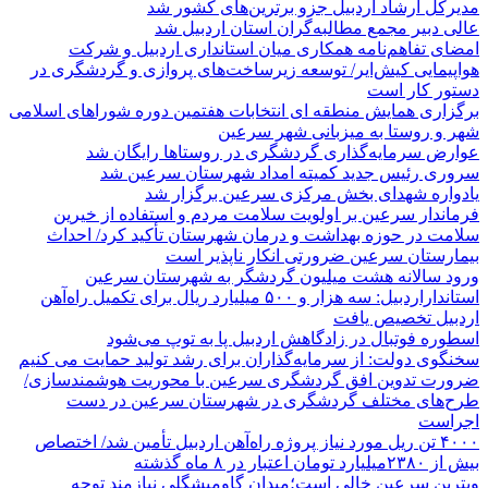
مدیرکل ارشاد اردبیل جزو برترین‌های کشور شد
عالی دبیر مجمع مطالبه‌گران استان اردبیل شد
امضای تفاهم‌نامه همکاری میان استانداری اردبیل و شرکت
هواپیمایی کیش‌ایر/ توسعه زیرساخت‌های پروازی و گردشگری در
دستور کار است
برگزاری همایش منطقه ای انتخابات هفتمین دوره شوراهای اسلامی
شهر و روستا به میزبانی شهر سرعین
عوارض سرمایه‌گذاری گردشگری در روستاها رایگان شد
سروری رئیس جدید کمیته امداد شهرستان سرعین شد
یادواره شهدای بخش مرکزی سرعین برگزار شد
فرماندار سرعین بر اولویت سلامت مردم و استفاده از خیرین
سلامت در حوزه بهداشت و درمان شهرستان تأکید کرد/ احداث
بیمارستان سرعین ضرورتی انکار ناپذیر است
ورود سالانه هشت میلیون گردشگر به شهرستان سرعین
استانداراردبیل: سه هزار و ۵۰۰ میلیارد ریال برای تکمیل راه‌آهن
اردبیل تخصیص یافت
اسطوره فوتبال در زادگاهش اردبیل پا به توپ می‌شود
سخنگوی دولت: از سرمایه‌گذاران برای رشد تولید حمایت می کنیم
ضرورت تدوین افق گردشگری سرعین با محوریت هوشمندسازی/
طرح‌های مختلف گردشگری در شهرستان سرعین در دست
اجراست
۴۰۰۰ تن ریل مورد نیاز پروژه راه‌آهن اردبیل تأمین شد/ اختصاص
بیش از ۲۳۸۰میلیارد تومان اعتبار در ۸ ماه گذشته
ویترین سرعین خالی است؛میدان گاومیشگلی نیازمند توجه