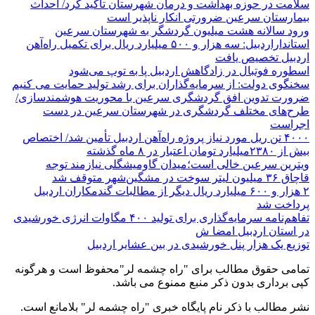
سلامت در حوزه بهداشت و درمان شهرستان تأکید کرد/ احداث
بیمارستان سرعین ضرورتی انکار ناپذیر است
ورود سالانه هشت میلیون گردشگر به شهرستان سرعین
استانداراردبیل: سه هزار و ۵۰۰ میلیارد ریال برای تکمیل راه‌آهن
اردبیل تخصیص یافت
اسطوره فوتبال در زادگاهش اردبیل پا به توپ می‌شود
سخنگوی دولت: از سرمایه‌گذاران برای رشد تولید حمایت می کنیم
ضرورت تدوین افق گردشگری سرعین با محوریت هوشمندسازی/
طرح‌های مختلف گردشگری در شهرستان سرعین در دست
اجراست
۴۰۰۰ تن ریل مورد نیاز پروژه راه‌آهن اردبیل تأمین شد/ اختصاص
بیش از ۲۳۸۰میلیارد تومان اعتبار در ۸ ماه گذشته
ویترین سرعین خالی است؛میدان گاومیشگلی نیازمند توجه
قاچاق ۳۶ میلیون لیتر سوخت در مشگین‌شهر متوقف شد
۲ هزار و ۶۰۰‌ میلیارد ریال دیگر از مطالبات گندمکاران اردبیل
پرداخت شد
تفاهم‌نامه سرمایه‌گذاری برای تولید ۴۰۰ مگاوات انرژی خورشیدی
در استان اردبیل امضا ش
توزیع یک هزار پنل خورشیدی در بین عشایر اردبیل
تمامی حقوق مطالب برای "راه چشمه لر"محفوظ است و هرگونه
کپی برداری بدون ذکر منبع ممنوع می باشد.
نشر مطالب با ذکر نام پایگاه خبری "راه چشمه لر" بلامانع است.