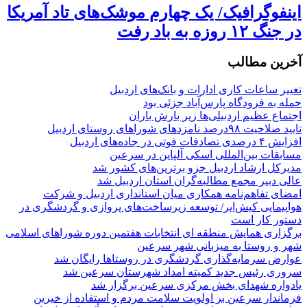
اینفوگرافیک/ یک چهارم موشک‌های تاد آمریکا
در جنگ ۱۲ روزه به باد رفت
آخرین مطالب
تغییر ساعات کاری ادارات و بانک‌های اردبیل
حمله به فرودگاه پارس‌‌آباد جزئی بود
اجتماع عظیم اردبیلی‌ها زیر بارش باران
تایید صلاحیت ۹۸درصد نامزدهای شوراهای روستای اردبیل
افزایش ۴ درصدی تصادفات فوتی در جاده‌های اردبیل
مسابقات بین‌المللی اسکی آلپاین در سرعین
مدیرکل ارشاد اردبیل جزو برترین‌های کشور شد
عالی دبیر مجمع مطالبه‌گران استان اردبیل شد
امضای تفاهم‌نامه همکاری میان استانداری اردبیل و شرکت
هواپیمایی کیش‌ایر/ توسعه زیرساخت‌های پروازی و گردشگری در
دستور کار است
برگزاری همایش منطقه ای انتخابات هفتمین دوره شوراهای اسلامی
شهر و روستا به میزبانی شهر سرعین
عوارض سرمایه‌گذاری گردشگری در روستاها رایگان شد
سروری رئیس جدید کمیته امداد شهرستان سرعین شد
یادواره شهدای بخش مرکزی سرعین برگزار شد
فرماندار سرعین بر اولویت سلامت مردم و استفاده از خیرین