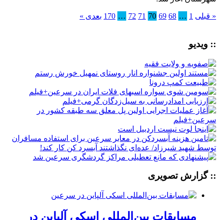
« قبلی
1
…
68
69
70
71
72
…
170
بعدی »
:: ویدیو
:: گزارش تصویری
مسابقات بین‌المللی اسکی آلپاین در