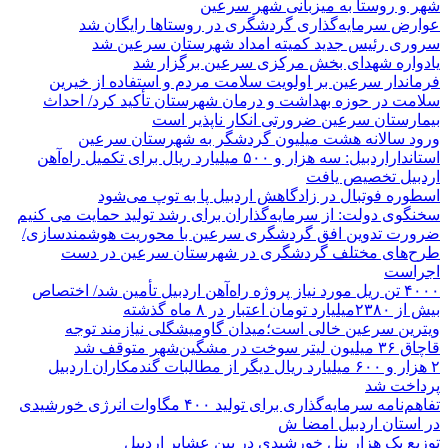
شهر و روستا به میزبانی شهر سرعین
عوارض سرمایه‌گذاری گردشگری در روستاها رایگان شد
سروری رئیس جدید کمیته امداد شهرستان سرعین شد
یادواره شهدای بخش مرکزی سرعین برگزار شد
فرماندار سرعین بر اولویت سلامت مردم و استفاده از خیرین
سلامت در حوزه بهداشت و درمان شهرستان تأکید کرد/ احداث
بیمارستان سرعین ضرورتی انکار ناپذیر است
ورود سالانه هشت میلیون گردشگر به شهرستان سرعین
استانداراردبیل: سه هزار و ۵۰۰ میلیارد ریال برای تکمیل راه‌آهن
اردبیل تخصیص یافت
اسطوره فوتبال در زادگاهش اردبیل پا به توپ می‌شود
سخنگوی دولت: از سرمایه‌گذاران برای رشد تولید حمایت می کنیم
ضرورت تدوین افق گردشگری سرعین با محوریت هوشمندسازی/
طرح‌های مختلف گردشگری در شهرستان سرعین در دست
اجراست
۴۰۰۰ تن ریل مورد نیاز پروژه راه‌آهن اردبیل تأمین شد/ اختصاص
بیش از ۲۳۸۰میلیارد تومان اعتبار در ۸ ماه گذشته
ویترین سرعین خالی است؛میدان گاومیشگلی نیازمند توجه
قاچاق ۳۶ میلیون لیتر سوخت در مشگین‌شهر متوقف شد
۲ هزار و ۶۰۰‌ میلیارد ریال دیگر از مطالبات گندمکاران اردبیل
پرداخت شد
تفاهم‌نامه سرمایه‌گذاری برای تولید ۴۰۰ مگاوات انرژی خورشیدی
در استان اردبیل امضا ش
توزیع یک هزار پنل خورشیدی در بین عشایر اردبیل