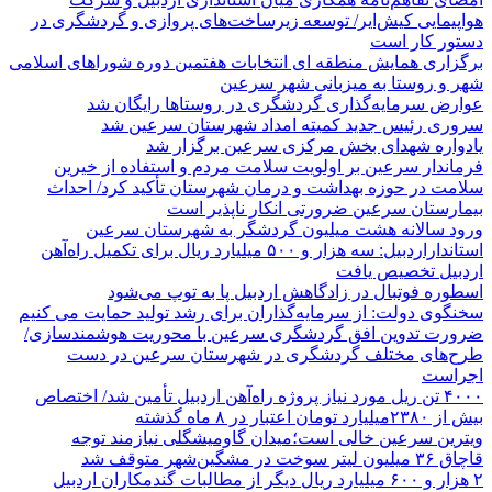
هواپیمایی کیش‌ایر/ توسعه زیرساخت‌های پروازی و گردشگری در
دستور کار است
برگزاری همایش منطقه ای انتخابات هفتمین دوره شوراهای اسلامی
شهر و روستا به میزبانی شهر سرعین
عوارض سرمایه‌گذاری گردشگری در روستاها رایگان شد
سروری رئیس جدید کمیته امداد شهرستان سرعین شد
یادواره شهدای بخش مرکزی سرعین برگزار شد
فرماندار سرعین بر اولویت سلامت مردم و استفاده از خیرین
سلامت در حوزه بهداشت و درمان شهرستان تأکید کرد/ احداث
بیمارستان سرعین ضرورتی انکار ناپذیر است
ورود سالانه هشت میلیون گردشگر به شهرستان سرعین
استانداراردبیل: سه هزار و ۵۰۰ میلیارد ریال برای تکمیل راه‌آهن
اردبیل تخصیص یافت
اسطوره فوتبال در زادگاهش اردبیل پا به توپ می‌شود
سخنگوی دولت: از سرمایه‌گذاران برای رشد تولید حمایت می کنیم
ضرورت تدوین افق گردشگری سرعین با محوریت هوشمندسازی/
طرح‌های مختلف گردشگری در شهرستان سرعین در دست
اجراست
۴۰۰۰ تن ریل مورد نیاز پروژه راه‌آهن اردبیل تأمین شد/ اختصاص
بیش از ۲۳۸۰میلیارد تومان اعتبار در ۸ ماه گذشته
ویترین سرعین خالی است؛میدان گاومیشگلی نیازمند توجه
قاچاق ۳۶ میلیون لیتر سوخت در مشگین‌شهر متوقف شد
۲ هزار و ۶۰۰‌ میلیارد ریال دیگر از مطالبات گندمکاران اردبیل