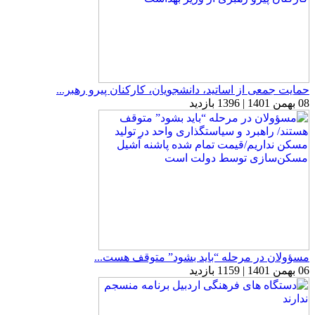
حمایت جمعی از اساتید، دانشجویان، کارکنان پیرو رهبر...
08 بهمن 1401 | 1396 بازدید
مسؤولان در مرحله “باید بشود” متوقف هست...
06 بهمن 1401 | 1159 بازدید