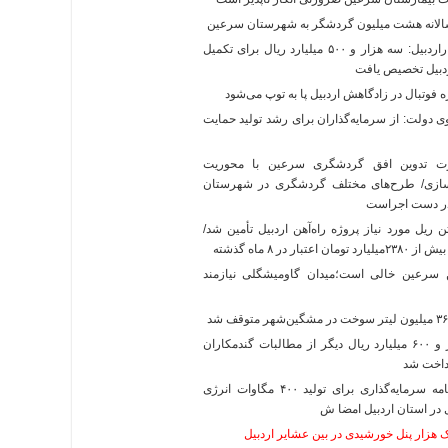
الانه هشت میلیون گردشگر به شهرستان سرعین
استانداراردبیل: سه هزار و ۵۰۰ میلیارد ریال برای تکمیل
ردبیل تخصیص یافت
فوتبال در زادگاهش اردبیل پا به توپ می‌شود
دولت: از سرمایه‌گذاران برای رشد تولید حمایت
 تدوین افق گردشگری سرعین با محوریت
ازی/ طرح‌های مختلف گردشگری در شهرستان
ر دست اجراست
۴۰ تن ریل مورد نیاز پروژه راه‌آهن اردبیل تأمین شد/
ان اعتبار در ۸ ماه گذشته
 سرعین خالی است؛میدان گاومیشگلی نیازمند
۲ هزار و ۶۰۰‌ میلیارد ریال دیگر از مطالبات گندمکاران
رداخت شد
تفاهم‌نامه سرمایه‌گذاری برای تولید ۴۰۰ مگاوات انرژی
در استان اردبیل امضا ش
ک هزار پنل خورشیدی در بین عشایر اردبیل