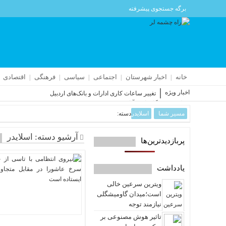
برگه جستجوی پیشرفته
خانه
اخبار شهرستان
اجتماعی
سیاسی
فرهنگی
اقتصادی
اخبار ویژه
تغییر ساعات کاری ادارات و بانک‌های اردبیل
حمله به فرودگاه پارس‌‌آباد جزئی بود
مسیر شما
اسلایدر
دسته:
اجتماع عظیم اردبیلی‌ها زیر بارش باران
تایید صلاحیت ۹۸درصد نامزدهای شوراهای روستای اردبیل
افزایش ۴ درصدی تصادفات فوتی در جاده‌های اردبیل
آرشیو دسته:
اسلایدر
پربازدیدترین‌ها
مسابقات بین‌المللی اسکی آلپاین در سرعین
یادداشت
ویترین سرعین خالی
است؛میدان گاومیشگلی
نیازمند توجه
تاثیر هوش مصنوعی بر