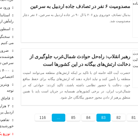
مصدومیت ۶ نفر در تصادف جاده اردبیل به سرعین
ورود س
بدنبال تصادف خودروی پژو ۲۰۶ با ال ۹۰ در جاده اردبیل به سرعین، ۶ نفر دچار
راه‌آهن ا
مصدومیت شد.
اسطوره 
سخنگوی 
می کنیم
ضرورت
رهبر انقلاب: راه‌حل حوادث شمال‌غرب جلوگیری از
هوشمندس
سرعین د
دخالت ارتش‌های بیگانه در این کشورها است
۰۰
حضرت آیت الله خامنه ای با تاکید بر اینکه ارتش‌های منطقه می‌توانند امنیت
اختصاص بیش از ۲۳۸۰میلیارد توم
منطقه را تأمین کنند و نباید اجازه دهند که ارتش‌های بیگانه برای حفظ منافع
ویترین
خود، دخالت یا حضور نظامی داشته باشند، تاکید کردند: حوادثی که در
توجه
شمال‌غرب ایران، در برخی کشورهای همسایه در جریان است باید با همین
منطق پرهیز از دادن مجوز حضور بیگانگان حل شود.
قاچاق ۳۶ میلیون لیتر سوخت در مشگین‌شهر متوقف شد
اردبیل پ
116
…
85
84
83
82
81
خورشیدی 
توزیع ی