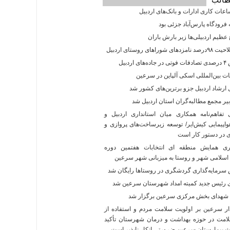
اعات کاری ادارات و بانک‌های اردبیل
فرودگاه پارس‌‌آباد جزئی بود
عظیم اردبیلی‌ها زیر بارش باران
ی شوراهای روستای اردبیل
 اردبیل
ت بین‌المللی اسکی آلپاین در سرعین
ارشاد اردبیل جزو برترین‌های کشور شد
یر مجمع مطالبه‌گران استان اردبیل شد
فاهم‌نامه همکاری میان استانداری اردبیل و
پیمایی کیش‌ایر/ توسعه زیرساخت‌های پروازی و
در دستور کار است
ی همایش منطقه ای انتخابات هفتمین دوره
اسلامی شهر و روستا به میزبانی شهر سرعین
رمایه‌گذاری گردشگری در روستاها رایگان شد
رئیس جدید کمیته امداد شهرستان سرعین شد
 شهدای بخش مرکزی سرعین برگزار شد
ر سرعین بر اولویت سلامت مردم و استفاده از
امت در حوزه بهداشت و درمان شهرستان تأکید
اث بیمارستان سرعین ضرورتی انکار ناپذیر است