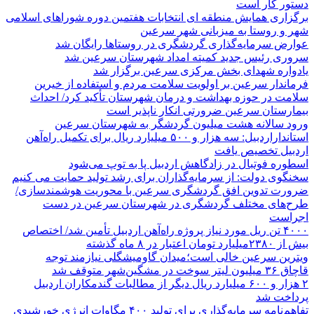
دستور کار است
برگزاری همایش منطقه ای انتخابات هفتمین دوره شوراهای اسلامی
شهر و روستا به میزبانی شهر سرعین
عوارض سرمایه‌گذاری گردشگری در روستاها رایگان شد
سروری رئیس جدید کمیته امداد شهرستان سرعین شد
یادواره شهدای بخش مرکزی سرعین برگزار شد
فرماندار سرعین بر اولویت سلامت مردم و استفاده از خیرین
سلامت در حوزه بهداشت و درمان شهرستان تأکید کرد/ احداث
بیمارستان سرعین ضرورتی انکار ناپذیر است
ورود سالانه هشت میلیون گردشگر به شهرستان سرعین
استانداراردبیل: سه هزار و ۵۰۰ میلیارد ریال برای تکمیل راه‌آهن
اردبیل تخصیص یافت
اسطوره فوتبال در زادگاهش اردبیل پا به توپ می‌شود
سخنگوی دولت: از سرمایه‌گذاران برای رشد تولید حمایت می کنیم
ضرورت تدوین افق گردشگری سرعین با محوریت هوشمندسازی/
طرح‌های مختلف گردشگری در شهرستان سرعین در دست
اجراست
۴۰۰۰ تن ریل مورد نیاز پروژه راه‌آهن اردبیل تأمین شد/ اختصاص
بیش از ۲۳۸۰میلیارد تومان اعتبار در ۸ ماه گذشته
ویترین سرعین خالی است؛میدان گاومیشگلی نیازمند توجه
قاچاق ۳۶ میلیون لیتر سوخت در مشگین‌شهر متوقف شد
۲ هزار و ۶۰۰‌ میلیارد ریال دیگر از مطالبات گندمکاران اردبیل
پرداخت شد
تفاهم‌نامه سرمایه‌گذاری برای تولید ۴۰۰ مگاوات انرژی خورشیدی