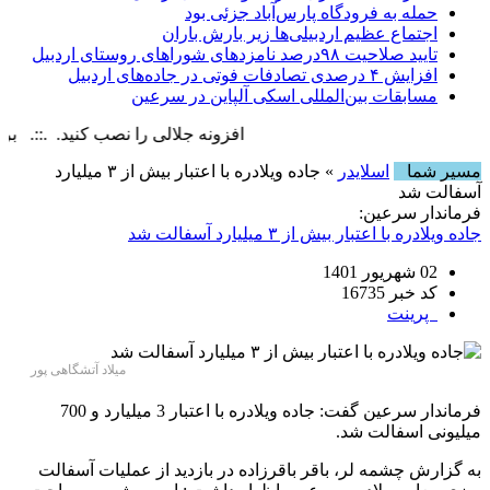
حمله به فرودگاه پارس‌‌آباد جزئی بود
اجتماع عظیم اردبیلی‌ها زیر بارش باران
تایید صلاحیت ۹۸درصد نامزدهای شوراهای روستای اردبیل
افزایش ۴ درصدی تصادفات فوتی در جاده‌های اردبیل
مسابقات بین‌المللی اسکی آلپاین در سرعین
افزونه جلالی را نصب کنید. .::. برابر با : , 9 August , 2026
مسیر شما
اسلایدر
» جاده ویلادره با اعتبار بیش از ۳ میلیارد
آسفالت شد
فرماندار سرعین:
جاده ویلادره با اعتبار بیش از ۳ میلیارد آسفالت شد
02 شهریور 1401
کد خبر 16735
پرینت
میلاد آتشگاهی پور
فرماندار سرعین گفت: جاده ویلادره با اعتبار 3 میلیارد و 700
میلیونی اسفالت شد.
به گزارش چشمه لر، باقر باقرزاده در بازدید از عملیات آسفالت