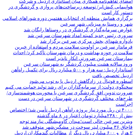
امضای تفاهم‌نامه همکاری میان استانداری اردبیل و شرکت
هواپیمایی کیش‌ایر/ توسعه زیرساخت‌های پروازی و گردشگری در
دستور کار است
برگزاری همایش منطقه ای انتخابات هفتمین دوره شوراهای اسلامی
شهر و روستا به میزبانی شهر سرعین
عوارض سرمایه‌گذاری گردشگری در روستاها رایگان شد
سروری رئیس جدید کمیته امداد شهرستان سرعین شد
یادواره شهدای بخش مرکزی سرعین برگزار شد
فرماندار سرعین بر اولویت سلامت مردم و استفاده از خیرین
سلامت در حوزه بهداشت و درمان شهرستان تأکید کرد/ احداث
بیمارستان سرعین ضرورتی انکار ناپذیر است
ورود سالانه هشت میلیون گردشگر به شهرستان سرعین
استانداراردبیل: سه هزار و ۵۰۰ میلیارد ریال برای تکمیل راه‌آهن
اردبیل تخصیص یافت
اسطوره فوتبال در زادگاهش اردبیل پا به توپ می‌شود
سخنگوی دولت: از سرمایه‌گذاران برای رشد تولید حمایت می کنیم
ضرورت تدوین افق گردشگری سرعین با محوریت هوشمندسازی/
طرح‌های مختلف گردشگری در شهرستان سرعین در دست
اجراست
۴۰۰۰ تن ریل مورد نیاز پروژه راه‌آهن اردبیل تأمین شد/ اختصاص
بیش از ۲۳۸۰میلیارد تومان اعتبار در ۸ ماه گذشته
ویترین سرعین خالی است؛میدان گاومیشگلی نیازمند توجه
قاچاق ۳۶ میلیون لیتر سوخت در مشگین‌شهر متوقف شد
۲ هزار و ۶۰۰‌ میلیارد ریال دیگر از مطالبات گندمکاران اردبیل