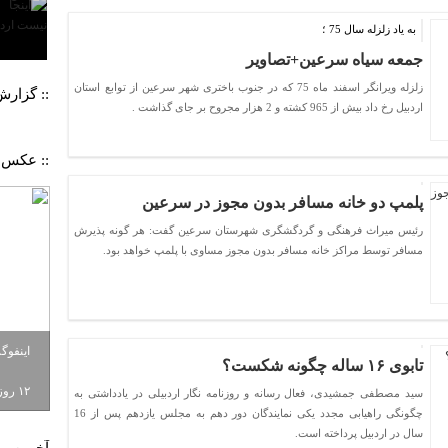
به یاد زلزله سال 75 ؛
جمعه سیاه سرعین+تصاویر
زلزله ویرانگر اسفند ماه 75 که در جنوب باختری شهر سرعین از توابع استان
:: گزار
اردبیل رخ داد بیش از 965 کشته و 2 هزار مجروح بر جای گذاشت .
:: عکس 
پلمپ دو خانه مسافر بدون مجوز در سرعین
رئیس میراث فرهنگی و گردگشگری شهرستان سرعین گفت: هر گونه پذیرش
مسافر توسط مراکز خانه مسافر بدون مجوز مساوی با پلمپ خواهد بود.
اینفوگ
تابوی ۱۶ ساله چگونه شکست؟
۱۲ روزه به باد رفت
سید مصطفی جمشیدی، فعال رسانه و روزنامه نگار اردبیلی در یادداشتی به
چگونگی راهیابی مجدد یکی نمایندگان دور دهم به مجلس یازدهم پس از 16
سال در اردبیل پرداخته است.
آخرین م