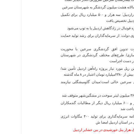
الانه هشت میلیون گردشگر به شهرستان سرعین
استانداراردبیل: سه هزار و ۵۰۰ میلیارد ریال برای تکمیل
ردبیل تخصیص یافت
فوتبال در زادگاهش اردبیل پا به توپ می‌شود
دولت: از سرمایه‌گذاران برای رشد تولید حمایت
 تدوین افق گردشگری سرعین با محوریت
ازی/ طرح‌های مختلف گردشگری در شهرستان
ر دست اجراست
۴۰ تن ریل مورد نیاز پروژه راه‌آهن اردبیل تأمین شد/
ان اعتبار در ۸ ماه گذشته
 سرعین خالی است؛میدان گاومیشگلی نیازمند
۲ هزار و ۶۰۰‌ میلیارد ریال دیگر از مطالبات گندمکاران
رداخت شد
تفاهم‌نامه سرمایه‌گذاری برای تولید ۴۰۰ مگاوات انرژی
در استان اردبیل امضا ش
ک هزار پنل خورشیدی در بین عشایر اردبیل