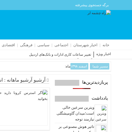
برگه جستجوی پیشرفته
خانه
اخبار شهرستان
اجتماعی
سیاسی
فرهنگی
اقتصادی
اخبار ویژه
تغییر ساعات کاری ادارات و بانک‌های اردبیل
حمله به فرودگاه پارس‌‌آباد جزئی بود
مسیر شما
اسفند ۱۳۹۸
ماه:
اجتماع عظیم اردبیلی‌ها زیر بارش باران
تایید صلاحیت ۹۸درصد نامزدهای شوراهای روستای اردبیل
افزایش ۴ درصدی تصادفات فوتی در جاده‌های اردبیل
آرشیو آرشیو ماهانه : اسفند
پربازدیدترین‌ها
مسابقات بین‌المللی اسکی آلپاین در سرعین
یادداشت
ویترین سرعین خالی
است؛میدان گاومیشگلی
نیازمند توجه
تاثیر هوش مصنوعی بر