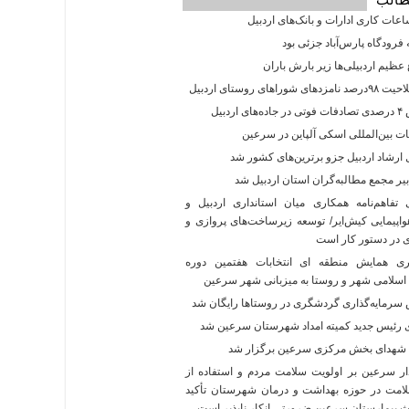
اعات کاری ادارات و بانک‌های اردبیل
فرودگاه پارس‌‌آباد جزئی بود
عظیم اردبیلی‌ها زیر بارش باران
ی شوراهای روستای اردبیل
 اردبیل
ت بین‌المللی اسکی آلپاین در سرعین
ارشاد اردبیل جزو برترین‌های کشور شد
یر مجمع مطالبه‌گران استان اردبیل شد
فاهم‌نامه همکاری میان استانداری اردبیل و
پیمایی کیش‌ایر/ توسعه زیرساخت‌های پروازی و
در دستور کار است
ی همایش منطقه ای انتخابات هفتمین دوره
اسلامی شهر و روستا به میزبانی شهر سرعین
رمایه‌گذاری گردشگری در روستاها رایگان شد
رئیس جدید کمیته امداد شهرستان سرعین شد
 شهدای بخش مرکزی سرعین برگزار شد
ر سرعین بر اولویت سلامت مردم و استفاده از
امت در حوزه بهداشت و درمان شهرستان تأکید
اث بیمارستان سرعین ضرورتی انکار ناپذیر است