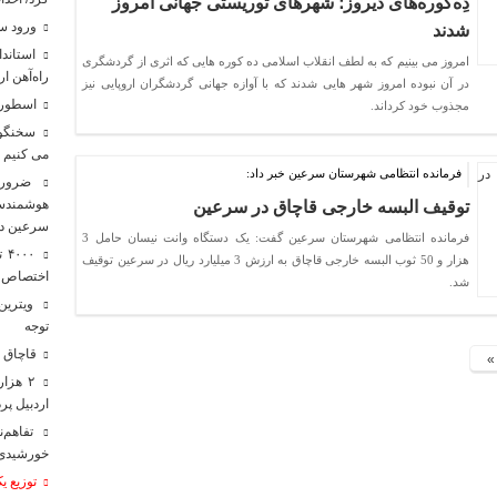
دِه‌کوره‌های دیروز؛ شهرهای توریستی جهانی امروز
ورود س
شدند
امروز می بینیم که به لطف انقلاب اسلامی ده کوره هایی که اثری از گردشگری
راه‌آهن ا
در آن نبوده امروز شهر هایی شدند که با آوازه جهانی گردشگران اروپایی نیز
اسطوره 
مجذوب خود کرداند.
سخنگوی 
می کنیم
فرمانده انتظامی شهرستان سرعین خبر داد:
ضرورت
هوشمندس
توقیف البسه خارجی قاچاق در سرعین
سرعین د
فرمانده انتظامی شهرستان سرعین گفت: یک دستگاه وانت نیسان حامل 3
۰۰
هزار و 50 ثوب البسه خارجی قاچاق به ارزش 3 میلیارد ریال در سرعین توقیف
اختصاص بیش از ۲۳۸۰میلیارد توم
شد.
ویترین
توجه
قاچاق ۳۶ میلیون لیتر سوخت در مشگین‌شهر متوقف شد
»
اردبیل پ
خورشیدی 
توزیع ی