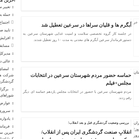
تغییر س
حمله به 
اجتماع 
آبگرم ها و قلیان سراها در سرعین تعطیل شد
تایید صلاحیت ۹۸درصد نامزدها
در جلسه کار گروه تخصصی سلامت و امنیت غذایی شهرستان سرعین به
افزایش ۴ درصدی تصادفات فوتی در جاده‌های
دستور فرماندار سرعین آبگرم های معدنی به مدت ۱۰ روز تعطیل شدند.
مسابقا
مدیرکل 
عالی دب
امضای ت
حماسه حضور مردم شهرستان سرعین در انتخابات
شرکت هوا
گردشگری 
مجلس+فیلم
برگزار
مردم شهرستان سرعین با حضور در انتخابات مجلس یازدهم حماسه ای دیگر
شوراهای 
رقم زدند.
عوارض س
سروری 
یادواره
بررسی وضعیت گردشگری قبل و بعد انقلاب؛
فرماندا
انقلابِ صنعت گردشگری ایران پس از انقلاب/
خیرین سل
کرد/ احد