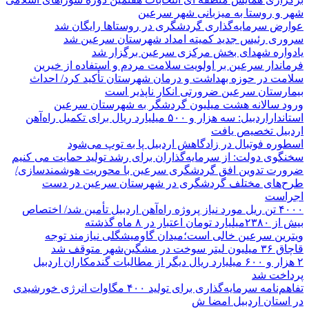
شهر و روستا به میزبانی شهر سرعین
عوارض سرمایه‌گذاری گردشگری در روستاها رایگان شد
سروری رئیس جدید کمیته امداد شهرستان سرعین شد
یادواره شهدای بخش مرکزی سرعین برگزار شد
فرماندار سرعین بر اولویت سلامت مردم و استفاده از خیرین
سلامت در حوزه بهداشت و درمان شهرستان تأکید کرد/ احداث
بیمارستان سرعین ضرورتی انکار ناپذیر است
ورود سالانه هشت میلیون گردشگر به شهرستان سرعین
استانداراردبیل: سه هزار و ۵۰۰ میلیارد ریال برای تکمیل راه‌آهن
اردبیل تخصیص یافت
اسطوره فوتبال در زادگاهش اردبیل پا به توپ می‌شود
سخنگوی دولت: از سرمایه‌گذاران برای رشد تولید حمایت می کنیم
ضرورت تدوین افق گردشگری سرعین با محوریت هوشمندسازی/
طرح‌های مختلف گردشگری در شهرستان سرعین در دست
اجراست
۴۰۰۰ تن ریل مورد نیاز پروژه راه‌آهن اردبیل تأمین شد/ اختصاص
بیش از ۲۳۸۰میلیارد تومان اعتبار در ۸ ماه گذشته
ویترین سرعین خالی است؛میدان گاومیشگلی نیازمند توجه
قاچاق ۳۶ میلیون لیتر سوخت در مشگین‌شهر متوقف شد
۲ هزار و ۶۰۰‌ میلیارد ریال دیگر از مطالبات گندمکاران اردبیل
پرداخت شد
تفاهم‌نامه سرمایه‌گذاری برای تولید ۴۰۰ مگاوات انرژی خورشیدی
در استان اردبیل امضا ش