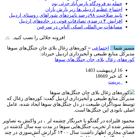
حمله به فرودگاه پارس‌‌آباد جزئی بود
اجتماع عظیم اردبیلی‌ها زیر بارش باران
تایید صلاحیت ۹۸درصد نامزدهای شوراهای روستای اردبیل
افزایش ۴ درصدی تصادفات فوتی در جاده‌های اردبیل
مسابقات بین‌المللی اسکی آلپاین در سرعین
افزونه جلالی را نصب کنید. .::. برابر با :  6 August , 2026
مسیر شما
اجتماعی
» کوره‌های زغال بلای جان جنگل‌های سوها
مدیرکل منابع طبیعی و آبخیزداری اردبیل خبرداد:
کوره‌های زغال بلای جان جنگل‌های سوها
16 اردیبهشت 1403
کد خبر 18669
پرینت
مدیرکل منابع طبیعی و آبخیزداری اردبیل گفت: کوره‌های زغال که
توسط سوداگران طبیعت در دل جنگل‌های سوها ایجاد شده، عامل
اصلی نابودی این جنگل‌ها است.
محمود قلیزاده در گفتگو با خبرنگار چشمه لر ، در واکنش به تصاویر
منتشر شده از تخریب جنگل‌هایی سوها در مدت سه سال گذشته در
فضای مجازی اظهار داشت: سال ۱۴۰۰ گزارش آتش‌سوزی در چند