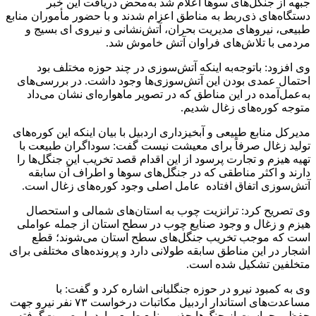
جبهه از جنگل‌های سوها اعلام شد به‌محض دریافت این خبر
دستگاه‌های ذی‌ربط به مناطق اعزام شدند و با حضور مأموران منابع
طبیعی، نیروهای مدیریت بحران، آتش‌نشانی و نیروی ای بسیج و
مردمی با تلاش‌های فراوان آتش خاموش شد.
وی افزود: باتوجه‌به اینکه آتش‌سوزی در چند حوزه مختلف بود
احتمال عمدی بودن این آتش‌سوزی‌ها وجود داشت. در بررسی‌های
به‌عمل‌آمده در این مناطق که در تصویر ماهواره‌ای نشان می‌داد
متوجه کوره‌های زغال شدیم.
مدیرکل منابع طبیعی و آبخیزداری اردبیل با بیان اینکه این کوره‌های
تولید زغال صرفاً برای معیشت نیست گفت: سوداگران طبیعت با
تهیه هیزم و تجارت پرسود از این اقدام قصد تخریب این جنگل‌ها را
دارند و اکثر مناطقی که در جنگل‌های سوها و اطراف آن سابقه
آتش‌سوزی اتفاق افتاده عامل اصلی وجود کوره‌های زغال است.
وی تصریح کرد: ترانزیت چوب به استان‌های شمالی و استحصال
هیزم و زغال و وجود صنایع چوب در سطح استان از جمله عواملی
است که موجب تخریب جنگل‌های سطح استان می‌شوند؛ قطع
اشجار در این مناطق سابقه طولانی دارد و پرونده‌های مختلفی برای
متخلفین تشکیل شده است.
وی به کمبود نیرو در حوزه جنگلبانی اشاره کرد و گفت: با
مساعدت‌های استاندار اردبیل مکاتبات درخواست ۷۳ نفر نیرو جهت
حفظ و حراست از جنگ‌ها جذب منابع طبیعی اردبیل صورت‌گرفته