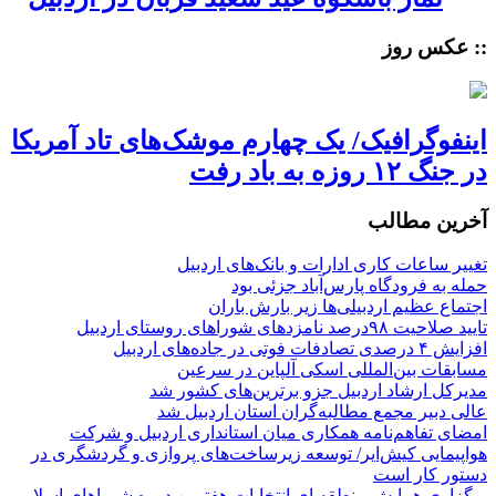
:: عکس روز
اینفوگرافیک/ یک چهارم موشک‌های تاد آمریکا
در جنگ ۱۲ روزه به باد رفت
آخرین مطالب
تغییر ساعات کاری ادارات و بانک‌های اردبیل
حمله به فرودگاه پارس‌‌آباد جزئی بود
اجتماع عظیم اردبیلی‌ها زیر بارش باران
تایید صلاحیت ۹۸درصد نامزدهای شوراهای روستای اردبیل
افزایش ۴ درصدی تصادفات فوتی در جاده‌های اردبیل
مسابقات بین‌المللی اسکی آلپاین در سرعین
مدیرکل ارشاد اردبیل جزو برترین‌های کشور شد
عالی دبیر مجمع مطالبه‌گران استان اردبیل شد
امضای تفاهم‌نامه همکاری میان استانداری اردبیل و شرکت
هواپیمایی کیش‌ایر/ توسعه زیرساخت‌های پروازی و گردشگری در
دستور کار است
برگزاری همایش منطقه ای انتخابات هفتمین دوره شوراهای اسلامی