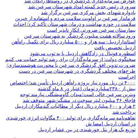
عوارض سرمایه‌گذاری گردشگری در روستاها رایگان شد
سروری رئیس جدید کمیته امداد شهرستان سرعین شد
یادواره شهدای بخش مرکزی سرعین برگزار شد
فرماندار سرعین بر اولویت سلامت مردم و استفاده از خیرین
سلامت در حوزه بهداشت و درمان شهرستان تأکید کرد/ احداث
بیمارستان سرعین ضرورتی انکار ناپذیر است
ورود سالانه هشت میلیون گردشگر به شهرستان سرعین
استانداراردبیل: سه هزار و ۵۰۰ میلیارد ریال برای تکمیل راه‌آهن
اردبیل تخصیص یافت
اسطوره فوتبال در زادگاهش اردبیل پا به توپ می‌شود
سخنگوی دولت: از سرمایه‌گذاران برای رشد تولید حمایت می کنیم
ضرورت تدوین افق گردشگری سرعین با محوریت هوشمندسازی/
طرح‌های مختلف گردشگری در شهرستان سرعین در دست
اجراست
۴۰۰۰ تن ریل مورد نیاز پروژه راه‌آهن اردبیل تأمین شد/ اختصاص
بیش از ۲۳۸۰میلیارد تومان اعتبار در ۸ ماه گذشته
ویترین سرعین خالی است؛میدان گاومیشگلی نیازمند توجه
قاچاق ۳۶ میلیون لیتر سوخت در مشگین‌شهر متوقف شد
۲ هزار و ۶۰۰‌ میلیارد ریال دیگر از مطالبات گندمکاران اردبیل
پرداخت شد
تفاهم‌نامه سرمایه‌گذاری برای تولید ۴۰۰ مگاوات انرژی خورشیدی
در استان اردبیل امضا ش
توزیع یک هزار پنل خورشیدی در بین عشایر اردبیل