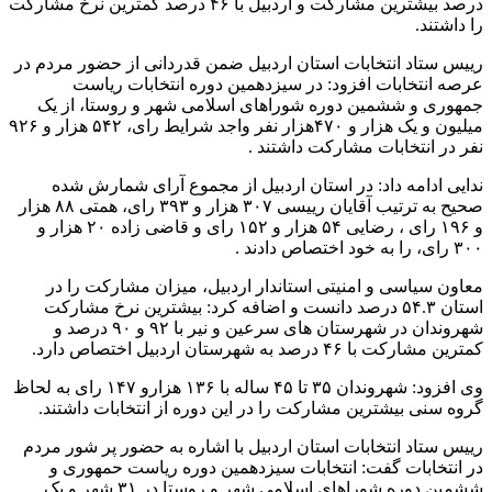
درصد بیشترین مشارکت و اردبیل با ۴۶ درصد کمترین نرخ مشارکت
را داشتند.
رییس ستاد انتخابات استان اردبیل ضمن قدردانی از حضور مردم در
عرصه انتخابات افزود: در سیزدهمین دوره انتخابات ریاست
جمهوری و ششمین دوره شوراهای اسلامی شهر و روستا، از یک
میلیون و یک هزار و ۴۷۰هزار نفر واجد شرایط رای، ۵۴۲ هزار و ۹۲۶
نفر در انتخابات مشارکت داشتند .
ندایی ادامه داد: در استان اردبیل از مجموع آرای شمارش شده
صحیح به ترتیب آقایان رییسی ۳۰۷ هزار و ۳۹۳ رای، همتی ۸۸ هزار
و ۱۹۶ رای ، رضایی ۵۴ هزار و ۱۵۲ رای و قاضی زاده ۲۰ هزار و
۳۰۰ رای، را به خود اختصاص دادند .
معاون سیاسی و امنیتی استاندار اردبیل، میزان مشارکت را در
استان ۵۴.۳ درصد دانست و اضافه کرد: بیشترین نرخ مشارکت
شهروندان در شهرستان های سرعین و نیر با ۹۲ و ۹۰ درصد و
کمترین مشارکت با ۴۶ درصد به شهرستان اردبیل اختصاص دارد.
وی افزود: شهروندان ۳۵ تا ۴۵ ساله با ۱۳۶ هزارو ۱۴۷ رای به لحاظ
گروه سنی بیشترین مشارکت را در این دوره از انتخابات داشتند.
رییس ستاد انتخابات استان اردبیل با اشاره به حضور پر شور مردم
در انتخابات گفت: انتخابات سیزدهمین دوره ریاست حمهوری و
ششمین دوره شوراهای اسلامی شهر و روستا در ۳۱ شهر و یک