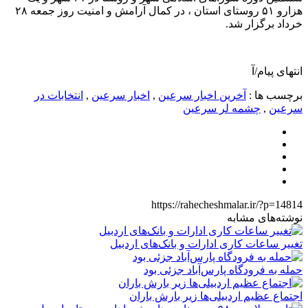
هزارو ۵۱ روستای استان ، در کمال آرامش و امنیت روز جمعه ۲۸
خرداد برگزار شد.
انتهای پیام/آ
برچسب ها :
آخرین اخبار سرعین
,
اخبار سرعین
,
انتخابات در
سرعین
,
چشمه لر سرعین
https://rahecheshmalar.ir/?p=14814
نوشته‌های مشابه
تغییر ساعات کاری ادارات و بانک‌های اردبیل
حمله به فرودگاه پارس‌‌آباد جزئی بود
اجتماع عظیم اردبیلی‌ها زیر بارش باران