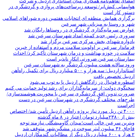
امضای تفاهم‌نامه همکاری میان استانداری اردبیل و شرکت
هواپیمایی کیش‌ایر/ توسعه زیرساخت‌های پروازی و گردشگری در
دستور کار است
برگزاری همایش منطقه ای انتخابات هفتمین دوره شوراهای اسلامی
شهر و روستا به میزبانی شهر سرعین
عوارض سرمایه‌گذاری گردشگری در روستاها رایگان شد
سروری رئیس جدید کمیته امداد شهرستان سرعین شد
یادواره شهدای بخش مرکزی سرعین برگزار شد
فرماندار سرعین بر اولویت سلامت مردم و استفاده از خیرین
سلامت در حوزه بهداشت و درمان شهرستان تأکید کرد/ احداث
بیمارستان سرعین ضرورتی انکار ناپذیر است
ورود سالانه هشت میلیون گردشگر به شهرستان سرعین
استانداراردبیل: سه هزار و ۵۰۰ میلیارد ریال برای تکمیل راه‌آهن
اردبیل تخصیص یافت
اسطوره فوتبال در زادگاهش اردبیل پا به توپ می‌شود
سخنگوی دولت: از سرمایه‌گذاران برای رشد تولید حمایت می کنیم
ضرورت تدوین افق گردشگری سرعین با محوریت هوشمندسازی/
طرح‌های مختلف گردشگری در شهرستان سرعین در دست
اجراست
۴۰۰۰ تن ریل مورد نیاز پروژه راه‌آهن اردبیل تأمین شد/ اختصاص
بیش از ۲۳۸۰میلیارد تومان اعتبار در ۸ ماه گذشته
ویترین سرعین خالی است؛میدان گاومیشگلی نیازمند توجه
قاچاق ۳۶ میلیون لیتر سوخت در مشگین‌شهر متوقف شد
۲ هزار و ۶۰۰‌ میلیارد ریال دیگر از مطالبات گندمکاران اردبیل