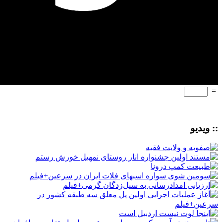
=
:: ویدیو