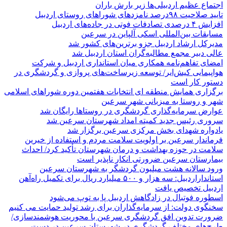
اجتماع عظیم اردبیلی‌ها زیر بارش باران
تایید صلاحیت ۹۸درصد نامزدهای شوراهای روستای اردبیل
افزایش ۴ درصدی تصادفات فوتی در جاده‌های اردبیل
مسابقات بین‌المللی اسکی آلپاین در سرعین
مدیرکل ارشاد اردبیل جزو برترین‌های کشور شد
عالی دبیر مجمع مطالبه‌گران استان اردبیل شد
امضای تفاهم‌نامه همکاری میان استانداری اردبیل و شرکت
هواپیمایی کیش‌ایر/ توسعه زیرساخت‌های پروازی و گردشگری در
دستور کار است
برگزاری همایش منطقه ای انتخابات هفتمین دوره شوراهای اسلامی
شهر و روستا به میزبانی شهر سرعین
عوارض سرمایه‌گذاری گردشگری در روستاها رایگان شد
سروری رئیس جدید کمیته امداد شهرستان سرعین شد
یادواره شهدای بخش مرکزی سرعین برگزار شد
فرماندار سرعین بر اولویت سلامت مردم و استفاده از خیرین
سلامت در حوزه بهداشت و درمان شهرستان تأکید کرد/ احداث
بیمارستان سرعین ضرورتی انکار ناپذیر است
ورود سالانه هشت میلیون گردشگر به شهرستان سرعین
استانداراردبیل: سه هزار و ۵۰۰ میلیارد ریال برای تکمیل راه‌آهن
اردبیل تخصیص یافت
اسطوره فوتبال در زادگاهش اردبیل پا به توپ می‌شود
سخنگوی دولت: از سرمایه‌گذاران برای رشد تولید حمایت می کنیم
ضرورت تدوین افق گردشگری سرعین با محوریت هوشمندسازی/
طرح‌های مختلف گردشگری در شهرستان سرعین در دست