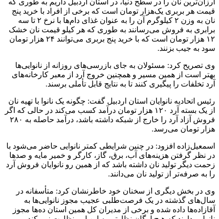
ارزان‌ترین نان را در سطح دنیا، در استان اردبیل داریم به طوری که
قیمت هر بربری یک‌هزار تومان است که برخی از افراد با خرید پنج
نان به وزن ۲ کیلوگرم آن را به عنوان غذای دام‌ها با نرخ ۲ تا سه
برابری به فروش می‌رسانند به طوری که هر کیلو قیمت نان خشک
۱۲ هزار تومان است که با خرید پنج بربری می‌توانند ۲۴ هزار تومان
سود به جیب بزنند.
وی تصریح کرد: مسئولان به جای بازرسی‌های روزانه از نانوایی‌ها
بهتر است از همین مسیر و همچنین خروج آرد از معبر کارخانه‌های
آرد تخلفات را پیگیری کنند تا به نتایج قابل تأملی برسند.
رئیس اتحادیه نانوایان استان اردبیل گفت: چگونه یک نانوا با تهیه نان
از یک بسته آرد ۱۲۰ هزار تومان درآمد کسب می‌کند در حالی که اگر
فروش آزاد آرد را خارج از شبکه داشته باشد، درآمد حاصله به ۲۸۰
هزار تومان می‌رسد.
اسمعیل‌زاده افزود: در چنین شرایطی کمتر نانوایی حاضر می‌شود با
در نظر گرفتن هزینه‌های آب، برق، گاز، کارگر و خمیر مایه و صدها
زحمت دیگر تولید نان داشته باشد که از همین رو نانوایان فروش آرد
را به صرفه‌تر از تولید نان می‌دانند.
وی در بخش دیگری از سخنان خود خاطرنشان کرد: متأسفانه در
سال‌های گذشته در یک فرصت‌طلبی عجیب مجوز نانوایی‌ها به
آقازاده‌ها داده شده و برخی از مدیران کل همین استان ده‌ها مجوز
نانوایی دارند که هیچ ارگان نظارتی به این امر نظارت نمی‌کند.