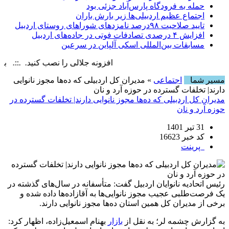
حمله به فرودگاه پارس‌‌آباد جزئی بود
اجتماع عظیم اردبیلی‌ها زیر بارش باران
تایید صلاحیت ۹۸درصد نامزدهای شوراهای روستای اردبیل
افزایش ۴ درصدی تصادفات فوتی در جاده‌های اردبیل
مسابقات بین‌المللی اسکی آلپاین در سرعین
افزونه جلالی را نصب کنید. .::. برابر با : ay, 8 August , 2026
مسیر شما
اجتماعی
» مدیران کل اردبیلی که ده‌ها مجوز نانوایی
دارند| تخلفات گسترده در حوزه آرد و نان
مدیران کل اردبیلی که ده‌ها مجوز نانوایی دارند| تخلفات گسترده در
حوزه آرد و نان
31 تیر 1401
کد خبر 16623
پرینت
رئیس اتحادیه نانوایان اردبیل گفت: متأسفانه در سال‌های گذشته در
یک فرصت‌طلبی عجیب مجوز نانوایی‌ها به آقازاده‌ها داده شده و
برخی از مدیران کل همین استان ده‌ها مجوز نانوایی دارند.
به گزارش چشمه لر؛ به نقل از
بازار
بهنام اسمعیل‌زاده، اظهار کرد: