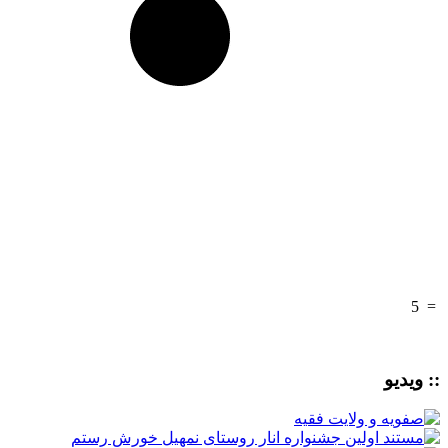
5
=
:: ویدیو