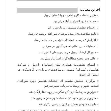
آخرین مطالب
تغییر ساعات کاری ادارات و بانک‌های اردبیل
حمله به فرودگاه پارس‌‌آباد جزئی بود
اجتماع عظیم اردبیلی‌ها زیر بارش باران
تایید صلاحیت ۹۸درصد نامزدهای شوراهای روستای اردبیل
افزایش ۴ درصدی تصادفات فوتی در جاده‌های اردبیل
مسابقات بین‌المللی اسکی آلپاین در سرعین
مدیرکل ارشاد اردبیل جزو برترین‌های کشور شد
عالی دبیر مجمع مطالبه‌گران استان اردبیل شد
امضای تفاهم‌نامه همکاری میان استانداری اردبیل و شرکت
هواپیمایی کیش‌ایر/ توسعه زیرساخت‌های پروازی و گردشگری در
دستور کار است
برگزاری همایش منطقه ای انتخابات هفتمین دوره شوراهای
اسلامی شهر و روستا به میزبانی شهر سرعین
عوارض سرمایه‌گذاری گردشگری در روستاها رایگان شد
سروری رئیس جدید کمیته امداد شهرستان سرعین شد
یادواره شهدای بخش مرکزی سرعین برگزار شد
فرماندار سرعین بر اولویت سلامت مردم و استفاده از خیرین