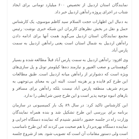
نمایندگان استان اردبیل از تخصیص ۶۰۰ میلیارد تومانی برای ایجاد
شتاب در اجرای پروژه راه‌آهن اردبیل خبر داد.
به دنبال این اظهارات حجت السلام سید کاظم موسوی، یک کارشناس
حمل و نقل در بخش نظرهای کاربران این شبکه خبری نوشت: رئیس
مجمع نمایندگان استان اردبیل می‌گوید همت آنها برای ادامه دادن
راه‌آهن اردبیل به شمال استان است یعنی راه‌آهن اردبیل به سمت
پارس آباد
.
وی افزود: راه‌آهن اردبیل به سمت پارس آباد قبلاً مطالعه شده و بسیار
کوهستانی و صعب العبور و نیازمند ده‌ها کیلومتر تونل و پل سازی‌های
ویژه است که دشوارتر از راه‌آهن میانه اردبیل است. طبق مطالعات
این طرح کم فایده و پر هزینه است. البته این به معنای بی‌توجهی به
مردم شریف منطقه پارس آباد نیست بلکه راه‌آهن برای مسافر و
بارهای انبوه توجیه پذیر است و این طرح چنین شرایطی را ندارد
.
این کارشناس تاکید کرد: در سال ۸۹ یک بار کمیسیونی در سازمان
برنامه برای بررسی این طرح تشکیل شد و بنده همراه نمایندگان
وزارت راه در جلسه حضور داشتم. شنیدم که نماینده دستگاه اجرایی و
نماینده دستگاه بهره‌بردار با هم صحبت می کردند که این طرح نامناسب
است ولی دستور مقامات آن است که تصویب شود. بعد از شروع جلسه