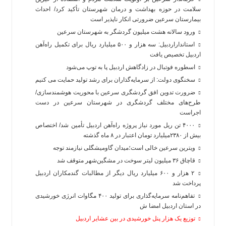
سلامت در حوزه بهداشت و درمان شهرستان تأکید کرد/ احداث
بیمارستان سرعین ضرورتی انکار ناپذیر است
ورود سالانه هشت میلیون گردشگر به شهرستان سرعین
استانداراردبیل: سه هزار و ۵۰۰ میلیارد ریال برای تکمیل راه‌آهن
اردبیل تخصیص یافت
اسطوره فوتبال در زادگاهش اردبیل پا به توپ می‌شود
سخنگوی دولت: از سرمایه‌گذاران برای رشد تولید حمایت می کنیم
ضرورت تدوین افق گردشگری سرعین با محوریت هوشمندسازی/
طرح‌های مختلف گردشگری در شهرستان سرعین در دست
اجراست
۴۰۰۰ تن ریل مورد نیاز پروژه راه‌آهن اردبیل تأمین شد/ اختصاص
بیش از ۲۳۸۰میلیارد تومان اعتبار در ۸ ماه گذشته
ویترین سرعین خالی است؛میدان گاومیشگلی نیازمند توجه
قاچاق ۳۶ میلیون لیتر سوخت در مشگین‌شهر متوقف شد
۲ هزار و ۶۰۰‌ میلیارد ریال دیگر از مطالبات گندمکاران اردبیل
پرداخت شد
تفاهم‌نامه سرمایه‌گذاری برای تولید ۴۰۰ مگاوات انرژی خورشیدی
در استان اردبیل امضا ش
توزیع یک هزار پنل خورشیدی در بین عشایر اردبیل