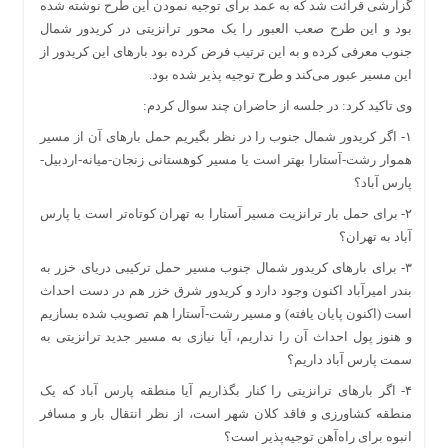
گزارشی قرائت شد که به عمد برای توجیه نمودن این طرح نوشته شده
بود و این طرح صعب العبور را یک محور ترانزیتی در کریدور شمال
جنوب معرفی کرده و به این ترتیب فرض کرده بود بارهای این کریدور از
این مسیر عبور می‌کند و طرح توجیه پذیر شده بود.
وی تاکید کرد: در جلسه از حاضران چند سوال کردم:
۱- اگر کریدور شمال جنوب را در نظر بگیریم حمل بارهای آن از مسیر
هموار رشت-آستارا بهتر است یا مسیر کوهستانی زنجان-میانه-اردبیل-
پارس آباد؟
۲- برای حمل بار ترانزیت مسیر آستارا به تهران کوتاه‌تر است یا پارس
آباد به تهران؟
۳- برای بارهای کریدور شمال جنوب مسیر حمل ترکیبی دریای خزر به
بندر امیرآباد اکنون وجود دارد و کریدور شرق خزر هم در دست احداث
است (اکنون پایان یافته) و مسیر رشت-آستارا هم تصویب شده بسازیم
و هنوز پول احداث آن را نداریم، آیا نیازی به مسیر جدید ترانزیتی به
سمت پارس آباد داریم؟
۴- اگر بارهای ترانزیتی را کنار بگذاریم آیا منطقه پارس آباد که یک
منطقه کشاورزی و فاقد کلان شهر است، از نظر انتقال بار و مسافر
انبوه برای راه‌آهن توجیه‌پذیر است؟