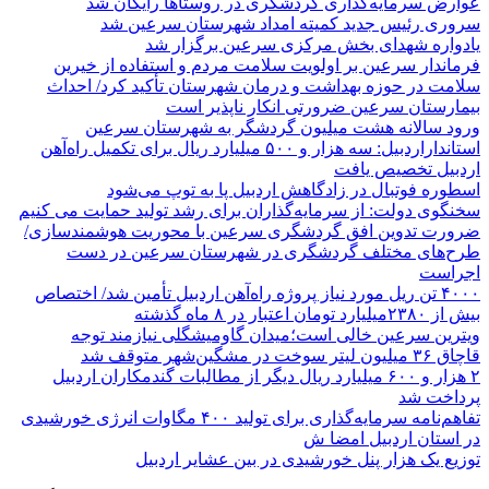
عوارض سرمایه‌گذاری گردشگری در روستاها رایگان شد
سروری رئیس جدید کمیته امداد شهرستان سرعین شد
یادواره شهدای بخش مرکزی سرعین برگزار شد
فرماندار سرعین بر اولویت سلامت مردم و استفاده از خیرین
سلامت در حوزه بهداشت و درمان شهرستان تأکید کرد/ احداث
بیمارستان سرعین ضرورتی انکار ناپذیر است
ورود سالانه هشت میلیون گردشگر به شهرستان سرعین
استانداراردبیل: سه هزار و ۵۰۰ میلیارد ریال برای تکمیل راه‌آهن
اردبیل تخصیص یافت
اسطوره فوتبال در زادگاهش اردبیل پا به توپ می‌شود
سخنگوی دولت: از سرمایه‌گذاران برای رشد تولید حمایت می کنیم
ضرورت تدوین افق گردشگری سرعین با محوریت هوشمندسازی/
طرح‌های مختلف گردشگری در شهرستان سرعین در دست
اجراست
۴۰۰۰ تن ریل مورد نیاز پروژه راه‌آهن اردبیل تأمین شد/ اختصاص
بیش از ۲۳۸۰میلیارد تومان اعتبار در ۸ ماه گذشته
ویترین سرعین خالی است؛میدان گاومیشگلی نیازمند توجه
قاچاق ۳۶ میلیون لیتر سوخت در مشگین‌شهر متوقف شد
۲ هزار و ۶۰۰‌ میلیارد ریال دیگر از مطالبات گندمکاران اردبیل
پرداخت شد
تفاهم‌نامه سرمایه‌گذاری برای تولید ۴۰۰ مگاوات انرژی خورشیدی
در استان اردبیل امضا ش
توزیع یک هزار پنل خورشیدی در بین عشایر اردبیل