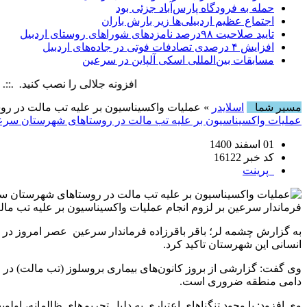
حمله به فرودگاه پارس‌‌آباد جزئی بود
اجتماع عظیم اردبیلی‌ها زیر بارش باران
تایید صلاحیت ۹۸درصد نامزدهای شوراهای روستای اردبیل
افزایش ۴ درصدی تصادفات فوتی در جاده‌های اردبیل
مسابقات بین‌المللی اسکی آلپاین در سرعین
افزونه جلالی را نصب کنید. .::. برابر با : 10 August , 2026
مسیر شما
اسلایدر
» عملیات واکسیناسیون بر علیه تب مالت در ر
عملیات واکسیناسیون بر علیه تب مالت در روستاهای شهرستان سرع
01 اسفند 1400
کد خبر 16122
پرینت
فرماندار سرعین بر لزوم انجام عملیات واکسیناسیون بر علیه تب مال
به گزارش چشمه لر؛ باقر باقرزاده فرماندار سرعین عصر امروز در ج
انسانی این شهرستان تاکید کرد.
وی گفت: گزارشی از بروز کانون‌های بیماری بروسلوز (تب مالت) در 
دامی منطقه ضروری است.
وی افزود: با وجود تنگناهای اعتباری به دلیل تحریم‌های ظالمانه، او