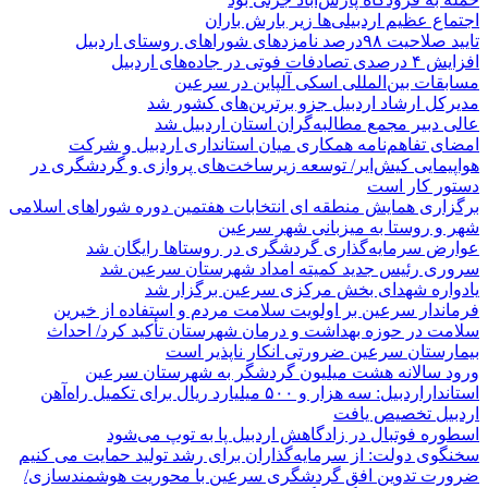
اجتماع عظیم اردبیلی‌ها زیر بارش باران
تایید صلاحیت ۹۸درصد نامزدهای شوراهای روستای اردبیل
افزایش ۴ درصدی تصادفات فوتی در جاده‌های اردبیل
مسابقات بین‌المللی اسکی آلپاین در سرعین
مدیرکل ارشاد اردبیل جزو برترین‌های کشور شد
عالی دبیر مجمع مطالبه‌گران استان اردبیل شد
امضای تفاهم‌نامه همکاری میان استانداری اردبیل و شرکت
هواپیمایی کیش‌ایر/ توسعه زیرساخت‌های پروازی و گردشگری در
دستور کار است
برگزاری همایش منطقه ای انتخابات هفتمین دوره شوراهای اسلامی
شهر و روستا به میزبانی شهر سرعین
عوارض سرمایه‌گذاری گردشگری در روستاها رایگان شد
سروری رئیس جدید کمیته امداد شهرستان سرعین شد
یادواره شهدای بخش مرکزی سرعین برگزار شد
فرماندار سرعین بر اولویت سلامت مردم و استفاده از خیرین
سلامت در حوزه بهداشت و درمان شهرستان تأکید کرد/ احداث
بیمارستان سرعین ضرورتی انکار ناپذیر است
ورود سالانه هشت میلیون گردشگر به شهرستان سرعین
استانداراردبیل: سه هزار و ۵۰۰ میلیارد ریال برای تکمیل راه‌آهن
اردبیل تخصیص یافت
اسطوره فوتبال در زادگاهش اردبیل پا به توپ می‌شود
سخنگوی دولت: از سرمایه‌گذاران برای رشد تولید حمایت می کنیم
ضرورت تدوین افق گردشگری سرعین با محوریت هوشمندسازی/