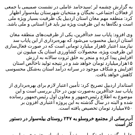
به گزارش چشمه لر ؛سیدحامد عاملی در نشست صمیمی با جمعی
از فعالان اجتماعی، نخبگان و منتخبان شهرستان بیله‌سوار اظهار
کرد: منطقه مهم مغان استان اردبیل یک ظرفیت بسیار ویژه ملی
است و نگاه‌ها به این ظرفیت ویژه نیز باید فرا استانی و ملی باشد.
وی افزود: پایاب سد خداآفرین، یکی از ظرفیت‌های منطقه مغان
استان اردبیل محسوب می‌شود که بهره‌برداری از این پایاب سد
نیازمند اعتبار ۵هزار میلیارد تومانی است که در صورت فعال‌سازی
این ظرفیت ویژه، محصولات کشاورزی استان یک میلیون تن
افزایش پیدا کرده و منجر به خلق ثروت سالانه به ارزش
۱۵هزارمیلیارد تومان خواهد شد و در نتیجه تولید ناخالص استان
افزایش و شکاف موجود در سرانه درآمد استان به‌شکل محسوسی
کاهش خواهد یافت.
استاندار اردبیل تصریح کرد: تأمین اعتبار لازم برای بهره‌برداری از
پایاب سد خداآفرین به‌صورت نوین در حال بررسی است و این
موضوع به اطلاع رئیس‌جمهور و معاون اول رئیس‌جمهور رسانده
شده و البته در سال گذشته به این پروژه اعتباری افزون بر
۷۵۰میلیارد تومان تخصیص یافته است.
آب‌رسانی از مجتمع خروسلو به ۲۴۷ روستای بیله‌سوار در دستور
کار است
عاملی گفت: برای تکمیل پروژه آب‌رسانی از مجتمع خروسلو به