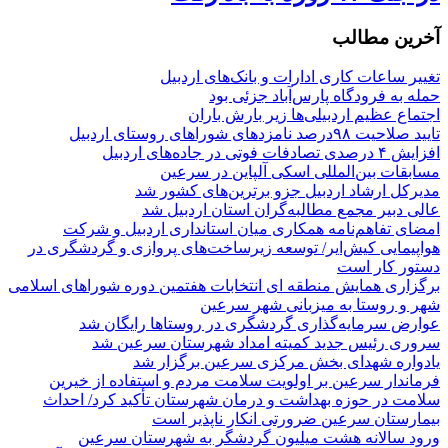
آخرین مطالب
تغییر ساعات کاری ادارات و بانک‌های اردبیل
حمله به فرودگاه پارس‌‌آباد جزئی بود
اجتماع عظیم اردبیلی‌ها زیر بارش باران
تایید صلاحیت ۹۸درصد نامزدهای شوراهای روستای اردبیل
افزایش ۴ درصدی تصادفات فوتی در جاده‌های اردبیل
مسابقات بین‌المللی اسکی آلپاین در سرعین
مدیرکل ارشاد اردبیل جزو برترین‌های کشور شد
عالی دبیر مجمع مطالبه‌گران استان اردبیل شد
امضای تفاهم‌نامه همکاری میان استانداری اردبیل و شرکت
هواپیمایی کیش‌ایر/ توسعه زیرساخت‌های پروازی و گردشگری در
دستور کار است
برگزاری همایش منطقه ای انتخابات هفتمین دوره شوراهای اسلامی
شهر و روستا به میزبانی شهر سرعین
عوارض سرمایه‌گذاری گردشگری در روستاها رایگان شد
سروری رئیس جدید کمیته امداد شهرستان سرعین شد
یادواره شهدای بخش مرکزی سرعین برگزار شد
فرماندار سرعین بر اولویت سلامت مردم و استفاده از خیرین
سلامت در حوزه بهداشت و درمان شهرستان تأکید کرد/ احداث
بیمارستان سرعین ضرورتی انکار ناپذیر است
ورود سالانه هشت میلیون گردشگر به شهرستان سرعین