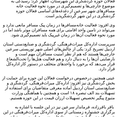
فعالان حوزه گردشگری این شهرستان، اظهار کرد: رسیدگی به
موضوع جارچی‌ها و تصمیم‌گیری در مورد نحوه فعالیت خانه
مسافرهای شهر سرعین از دغدغه‌های اساسی فعالان حوزه
گردشگری در این شهر گردشگرپذیر است.
وی افزود: فعالیت خانه‌مسافرها در زمان پیک مسافر مانعی ندارد و
می‌تواند در تامین واحد اقامتی برای همه مسافران موثر باشد اما در
مورد نحوه فعالیت آن‌ها در زمان غیرپیک باید تصمیم‌گیری شود.
سرپرست اداره‌کل میراث‌فرهنگی، گردشگری و صنایع‌دستی استان
اردبیل تصریح کرد: یکی از چالش‌های اصلی شهر توریستی سرعین
جارچی‌ها هستند که هم از نظر امنیت مسافران مهم است و
نارضایتی آن‌ها را به دنبال دارد و هم فعالیت هتل‌ها را تحت‌الشعاع
قرار می‌دهد که برخورد با واحدهای متخلف در دستور کار اداره‌کل
قرار دارد.
عینی همچنین درخصوص درخواست فعالان این حوزه برای حمایت از
بخش گردشگری نیز افزود: اداره‌کل میراث‌فرهنگی، گردشگری و
صنایع‌دستی استان اردبیل آماده معرفی متقاضیان برای استفاده از
تسهیلات بند الف تبصره ۱۸ است و همچنین با هماهنگی وزارت
متبوع پیگیر تخصیص تسهیلات ارزان قیمت در این حوزه هستیم.
باقر باقرزاده، فرماندار سرعین نیز در این جلسه با اشاره به
برگزاری جشنواره زمستانی از سوی اداره‌کل میراث‌فرهنگی در این
شهر، گفت: برگزاری چنین رویدادهایی ضروری است و می‌تواند